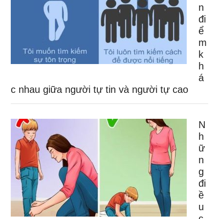
n
đi
ể
m
k
h
á
c nhau giữa người tự tin và người tự cao
N
h
ữ
n
g
đi
ề
u
c