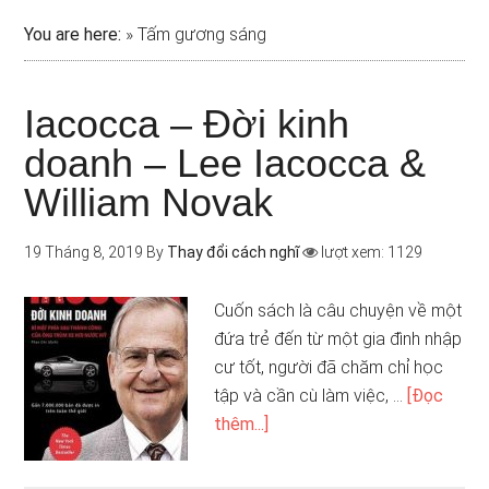
You are here:
»
Tấm gương sáng
Iacocca – Đời kinh
doanh – Lee Iacocca &
William Novak
19 Tháng 8, 2019
By
Thay đổi cách nghĩ
lượt xem: 1129
Cuốn sách là câu chuyện về một
đứa trẻ đến từ một gia đình nhập
cư tốt, người đã chăm chỉ học
tập và cần cù làm việc, …
[Đọc
thêm...]