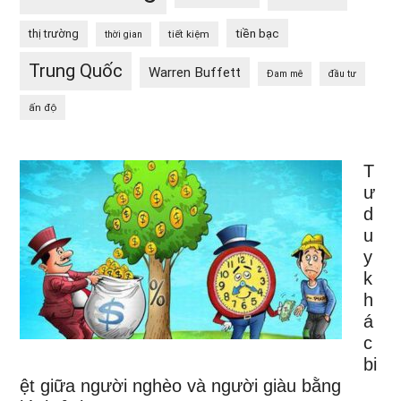
tiền bạc
thị trường
tiết kiệm
thời gian
Trung Quốc
Warren Buffett
Đam mê
đầu tư
ấn độ
T
ư
d
u
y
k
h
á
c
bi
ệt giữa người nghèo và người giàu bằng