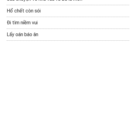
Hổ chết còn sói
Đi tìm niềm vui
Lấy oán báo ân