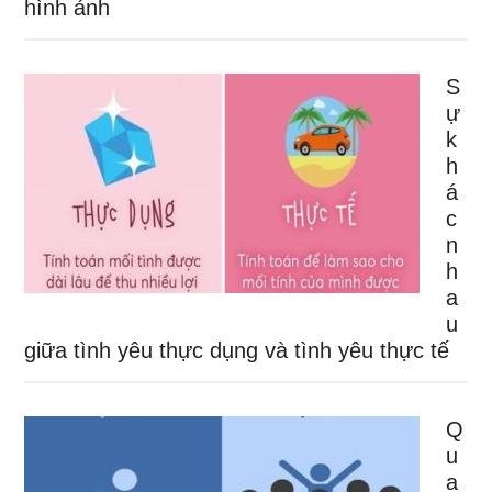
hình ảnh
S
ự
k
h
á
c
n
h
a
u
giữa tình yêu thực dụng và tình yêu thực tế
Q
u
a