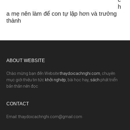
h
a mẹ nên làm để con tự lập hơn và trưởng
thành
ABOUT WEBSITE
Chào mừng bạn đến Website
thaydoicachnghi.com
, chuyên
mục giới thiệu tin tức
khởi nghiệp
, bài học hay,
sách
phát triển
bản thân nên đọc
CONTACT
Email: thaydoicachnghi.com@gmail.com