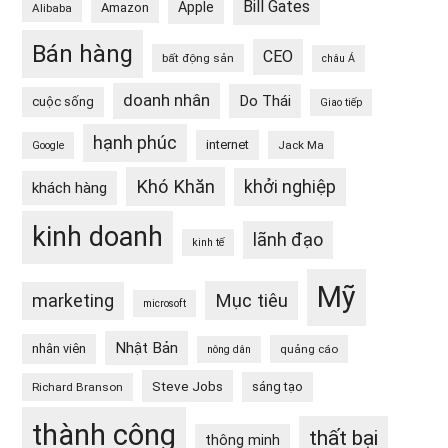
Bill Gates
Apple
Amazon
Alibaba
Bán hàng
CEO
bất động sản
châu Á
doanh nhân
Do Thái
cuộc sống
Giao tiếp
hạnh phúc
internet
Jack Ma
Google
Khó Khăn
khởi nghiệp
khách hàng
kinh doanh
lãnh đạo
kinh tế
Mỹ
Mục tiêu
marketing
microsoft
Nhật Bản
nhân viên
quảng cáo
nông dân
Steve Jobs
sáng tạo
Richard Branson
thành công
thất bại
thông minh