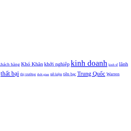
kinh doanh
Khó Khăn
khởi nghiệp
lãnh
khách hàng
kinh tế
thất bại
Trung Quốc
Warren
tiền bạc
thị trường
tiết kiệm
thời gian