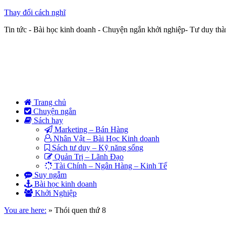
Thay đổi cách nghĩ
Tin tức - Bài học kinh doanh - Chuyện ngắn khởi nghiệp- Tư duy th
Trang chủ
Chuyện ngắn
Sách hay
Marketing – Bán Hàng
Nhân Vật – Bài Học Kinh doanh
Sách tư duy – Kỹ năng sống
Quản Trị – Lãnh Đạo
Tài Chính – Ngân Hàng – Kinh Tế
Suy ngẫm
Bài học kinh doanh
Khởi Nghiệp
You are here:
»
Thói quen thứ 8