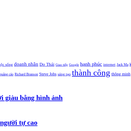
hạnh phúc
doanh nhân
Do Thái
uộc sống
internet
Jack Ma
Giao tiếp
Google
thành công
thông minh
Steve Jobs
sáng tạo
quảng cáo
Richard Branson
i giàu bằng hình ảnh
người tự cao