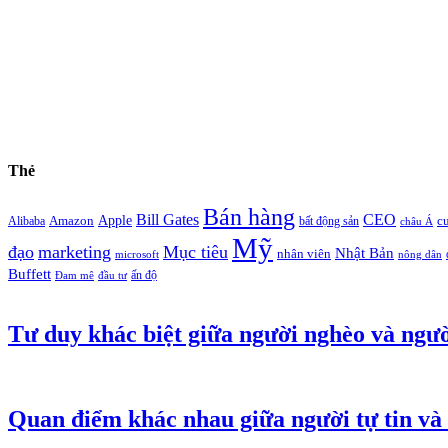
Thẻ
Bán hàng
Bill Gates
CEO
Apple
Amazon
c
Alibaba
bất động sản
châu Á
Mỹ
đạo
marketing
Mục tiêu
Nhật Bản
nhân viên
microsoft
nông dân
Buffett
ấn độ
Đam mê
đầu tư
Tư duy khác biệt giữa người nghèo và ngườ
Quan điểm khác nhau giữa người tự tin và 