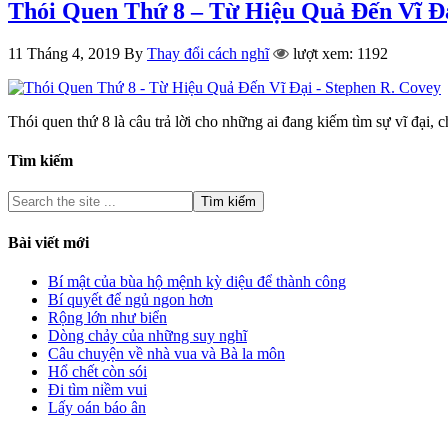
Thói Quen Thứ 8 – Từ Hiệu Quả Đến Vĩ Đạ
11 Tháng 4, 2019
By
Thay đổi cách nghĩ
lượt xem: 1192
Thói quen thứ 8 là câu trả lời cho những ai đang kiếm tìm sự vĩ đại
Tìm kiếm
Bài viết mới
Bí mật của bùa hộ mệnh kỳ diệu để thành công
Bí quyết để ngủ ngon hơn
Rộng lớn như biển
Dòng chảy của những suy nghĩ
Câu chuyện về nhà vua và Bà la môn
Hổ chết còn sói
Đi tìm niềm vui
Lấy oán báo ân