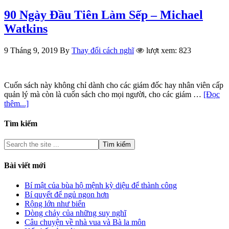
90 Ngày Đầu Tiên Làm Sếp – Michael
Watkins
9 Tháng 9, 2019
By
Thay đổi cách nghĩ
lượt xem: 823
Cuốn sách này không chỉ dành cho các giám đốc hay nhân viên cấp
quản lý mà còn là cuốn sách cho mọi người, cho các giám …
[Đọc
thêm...]
Tìm kiếm
Bài viết mới
Bí mật của bùa hộ mệnh kỳ diệu để thành công
Bí quyết để ngủ ngon hơn
Rộng lớn như biển
Dòng chảy của những suy nghĩ
Câu chuyện về nhà vua và Bà la môn