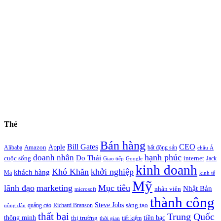
Thẻ
Bán hàng
Bill Gates
CEO
Apple
Amazon
Alibaba
bất động sản
châu Á
hạnh phúc
doanh nhân
Do Thái
cuộc sống
internet
Jack
Giao tiếp
Google
kinh doanh
Khó Khăn
khởi nghiệp
khách hàng
Ma
kinh tế
Mỹ
lãnh đạo
marketing
Mục tiêu
Nhật Bản
nhân viên
microsoft
thành công
Steve Jobs
sáng tạo
quảng cáo
Richard Branson
nông dân
thất bại
Trung Quốc
thông minh
tiền bạc
thị trường
tiết kiệm
thời gian