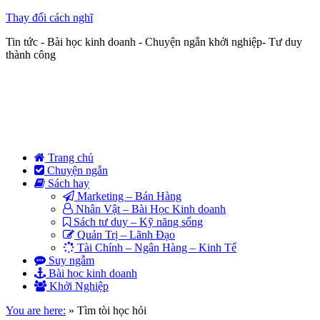
Thay đổi cách nghĩ
Tin tức - Bài học kinh doanh - Chuyện ngắn khởi nghiệp- Tư duy
thành công
Trang chủ
Chuyện ngắn
Sách hay
Marketing – Bán Hàng
Nhân Vật – Bài Học Kinh doanh
Sách tư duy – Kỹ năng sống
Quản Trị – Lãnh Đạo
Tài Chính – Ngân Hàng – Kinh Tế
Suy ngẫm
Bài học kinh doanh
Khởi Nghiệp
You are here:
»
Tìm tòi học hỏi