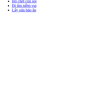
Hổ chết còn sói
Đi tìm niềm vui
Lấy oán báo ân