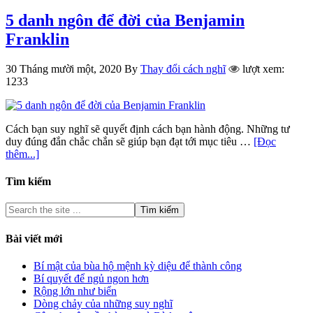
5 danh ngôn để đời của Benjamin
Franklin
30 Tháng mười một, 2020
By
Thay đổi cách nghĩ
lượt xem:
1233
Cách bạn suy nghĩ sẽ quyết định cách bạn hành động. Những tư
duy đúng đắn chắc chắn sẽ giúp bạn đạt tới mục tiêu …
[Đọc
thêm...]
Tìm kiếm
Bài viết mới
Bí mật của bùa hộ mệnh kỳ diệu để thành công
Bí quyết để ngủ ngon hơn
Rộng lớn như biển
Dòng chảy của những suy nghĩ