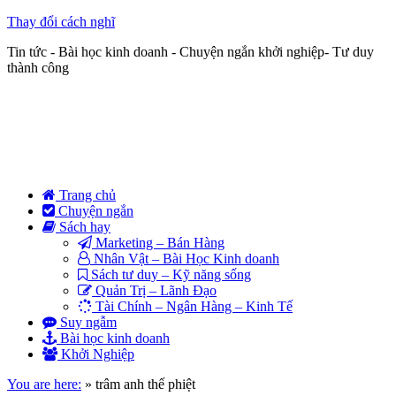
Thay đổi cách nghĩ
Tin tức - Bài học kinh doanh - Chuyện ngắn khởi nghiệp- Tư duy
thành công
Trang chủ
Chuyện ngắn
Sách hay
Marketing – Bán Hàng
Nhân Vật – Bài Học Kinh doanh
Sách tư duy – Kỹ năng sống
Quản Trị – Lãnh Đạo
Tài Chính – Ngân Hàng – Kinh Tế
Suy ngẫm
Bài học kinh doanh
Khởi Nghiệp
You are here:
»
trâm anh thế phiệt