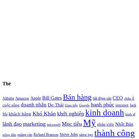
Thẻ
Bán hàng
Bill Gates
CEO
Apple
Amazon
Alibaba
bất động sản
châu Á
hạnh phúc
doanh nhân
Do Thái
cuộc sống
internet
Jack
Giao tiếp
Google
kinh doanh
Khó Khăn
khởi nghiệp
khách hàng
Ma
kinh tế
Mỹ
lãnh đạo
marketing
Mục tiêu
Nhật Bản
nhân viên
microsoft
thành công
Steve Jobs
sáng tạo
quảng cáo
Richard Branson
nông dân