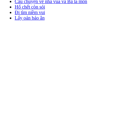
Câu chuyện về nhà vua và Bà la môn
Hổ chết còn sói
Đi tìm niềm vui
Lấy oán báo ân