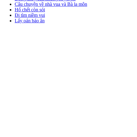
Câu chuyện về nhà vua và Bà la môn
Hổ chết còn sói
Đi tìm niềm vui
Lấy oán báo ân