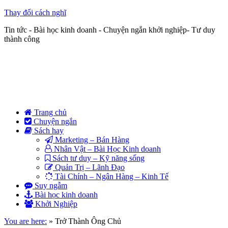
Thay đổi cách nghĩ
Tin tức - Bài học kinh doanh - Chuyện ngắn khởi nghiệp- Tư duy
thành công
Trang chủ
Chuyện ngắn
Sách hay
Marketing – Bán Hàng
Nhân Vật – Bài Học Kinh doanh
Sách tư duy – Kỹ năng sống
Quản Trị – Lãnh Đạo
Tài Chính – Ngân Hàng – Kinh Tế
Suy ngẫm
Bài học kinh doanh
Khởi Nghiệp
You are here:
»
Trở Thành Ông Chủ