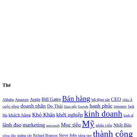
Thẻ
Bán hàng
Bill Gates
CEO
Apple
Amazon
Alibaba
bất động sản
châu Á
hạnh phúc
doanh nhân
Do Thái
cuộc sống
internet
Jack
Giao tiếp
Google
kinh doanh
Khó Khăn
khởi nghiệp
khách hàng
Ma
kinh tế
Mỹ
lãnh đạo
marketing
Mục tiêu
Nhật Bản
nhân viên
microsoft
thành công
Steve Jobs
sáng tạo
quảng cáo
Richard Branson
nông dân