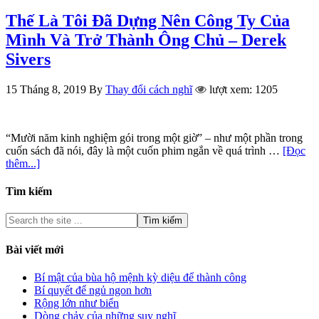
Thế Là Tôi Đã Dựng Nên Công Ty Của
Mình Và Trở Thành Ông Chủ – Derek
Sivers
15 Tháng 8, 2019
By
Thay đổi cách nghĩ
lượt xem: 1205
“Mười năm kinh nghiệm gói trong một giờ” – như một phần trong
cuốn sách đã nói, đây là một cuốn phim ngắn về quá trình …
[Đọc
thêm...]
Tìm kiếm
Bài viết mới
Bí mật của bùa hộ mệnh kỳ diệu để thành công
Bí quyết để ngủ ngon hơn
Rộng lớn như biển
Dòng chảy của những suy nghĩ