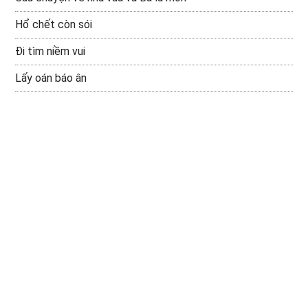
Hổ chết còn sói
Đi tìm niềm vui
Lấy oán báo ân