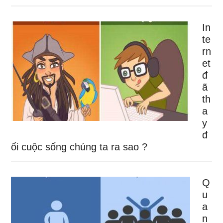
In
te
rn
et
đ
ã
th
a
y
đ
ổi cuộc sống chúng ta ra sao ?
Q
u
a
n