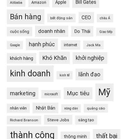
Bill Gates
Apple
Amazon
Alibaba
Bán hàng
CEO
bất động sản
châu Á
doanh nhân
Do Thái
cuộc sống
Giao tiếp
hạnh phúc
internet
Jack Ma
Google
Khó Khăn
khởi nghiệp
khách hàng
kinh doanh
lãnh đạo
kinh tế
Mỹ
Mục tiêu
marketing
microsoft
Nhật Bản
nhân viên
quảng cáo
nông dân
Steve Jobs
sáng tạo
Richard Branson
thành công
thất bại
thông minh