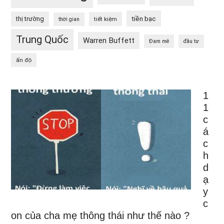
tiền bạc
thị trường
tiết kiệm
thời gian
Trung Quốc
Warren Buffett
Đam mê
đầu tư
ấn độ
1
1
c
á
c
h
d
ạ
y
c
on của cha mẹ thông thái như thế nào ?