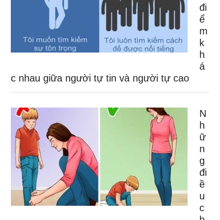
đi
ể
m
k
h
á
c nhau giữa người tự tin và người tự cao
N
h
ữ
n
g
đi
ề
u
c
h