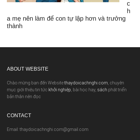
c
h
a mẹ nên làm để con tự lập hơn và trưởng
thành
ABOUT WEBSITE
Chào mừng bạn đến Website
thaydoicachnghi.com
, chuyên
mục giới thiệu tin tức
khởi nghiệp
, bài học hay,
sách
phát triển
bản thân nên đọc
CONTACT
Email: thaydoicachnghi.com@gmail.com