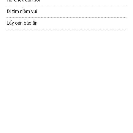
Đi tìm niềm vui
Lấy oán báo ân