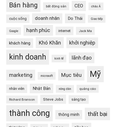
Bán hàng
CEO
bất động sản
châu Á
doanh nhân
Do Thái
cuộc sống
Giao tiếp
hạnh phúc
internet
Jack Ma
Google
Khó Khăn
khởi nghiệp
khách hàng
kinh doanh
lãnh đạo
kinh tế
Mỹ
Mục tiêu
marketing
microsoft
Nhật Bản
nhân viên
quảng cáo
nông dân
Steve Jobs
sáng tạo
Richard Branson
thành công
thất bại
thông minh