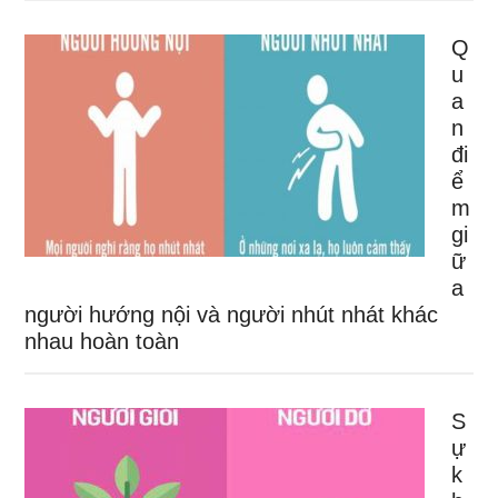
Q
u
a
n
đi
ể
m
gi
ữ
a
người hướng nội và người nhút nhát khác
nhau hoàn toàn
S
ự
k