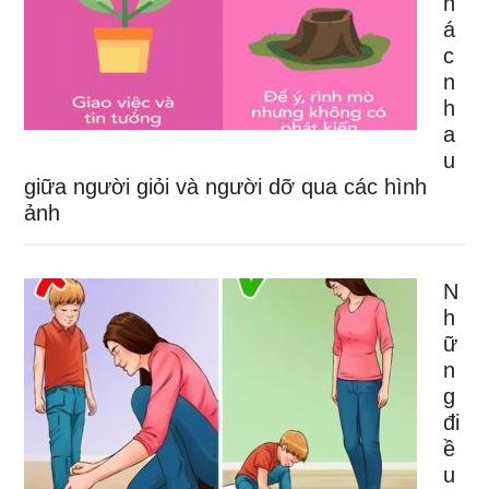
h
á
c
n
h
a
u
giữa người giỏi và người dỡ qua các hình
ảnh
N
h
ữ
n
g
đi
ề
u