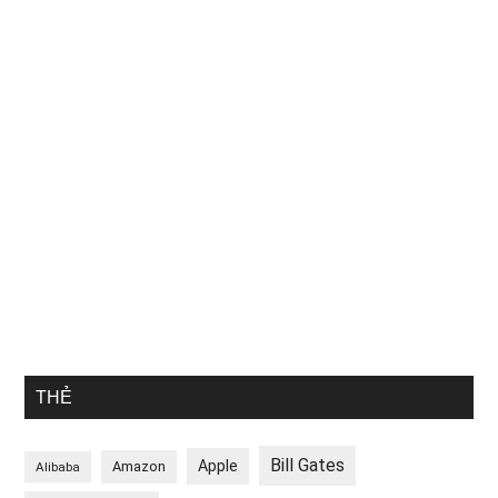
THẺ
Bill Gates
Apple
Amazon
Alibaba