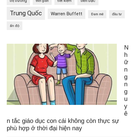
tiền bạc
thị trường
tiết kiệm
thời gian
Trung Quốc
Warren Buffett
Đam mê
đầu tư
ấn độ
N
h
ữ
n
g
n
g
u
y
ê
n tắc giáo dục con cái không còn thực sự
phù hợp ở thời đại hiện nay