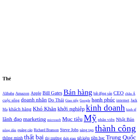
Thẻ
Bán hàng
Bill Gates
CEO
Apple
Amazon
Alibaba
bất động sản
châu Á
hạnh phúc
doanh nhân
Do Thái
cuộc sống
internet
Jack
Giao tiếp
Google
kinh doanh
Khó Khăn
khởi nghiệp
khách hàng
Ma
kinh tế
Mỹ
lãnh đạo
marketing
Mục tiêu
Nhật Bản
nhân viên
microsoft
thành công
Steve Jobs
sáng tạo
quảng cáo
Richard Branson
nông dân
thất bại
Trung Quốc
thông minh
tiền bạc
thị trường
tiết kiệm
thời gian