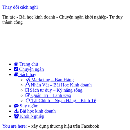
Thay đổi cách nghĩ
Tin tức - Bài học kinh doanh - Chuyện ngắn khởi nghiệp- Tư duy
thành công
Trang chủ
Chuyện ngắn
Sách hay
Marketing – Bán Hàng
Nhân Vật – Bài Học Kinh doanh
Sách tư duy – Kỹ năng sống
Quản Trị – Lãnh Đạo
Tài Chính – Ngân Hàng – Kinh Tế
Suy ngẫm
Bài học kinh doanh
Khởi Nghiệp
You are here:
»
xây dựng thương hiệu trên Facebook