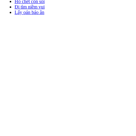
Hổ chết còn sói
Đi tìm niềm vui
Lấy oán báo ân