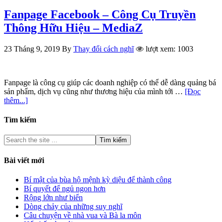
Fanpage Facebook – Công Cụ Truyền
Thông Hữu Hiệu – MediaZ
23 Tháng 9, 2019
By
Thay đổi cách nghĩ
lượt xem: 1003
Fanpage là công cụ giúp các doanh nghiệp có thể dễ dàng quảng bá
sản phẩm, dịch vụ cũng như thương hiệu của mình tới …
[Đọc
thêm...]
Tìm kiếm
Bài viết mới
Bí mật của bùa hộ mệnh kỳ diệu để thành công
Bí quyết để ngủ ngon hơn
Rộng lớn như biển
Dòng chảy của những suy nghĩ
Câu chuyện về nhà vua và Bà la môn