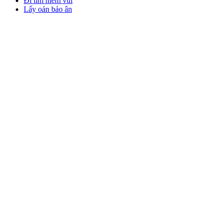
Đi tìm niềm vui
Lấy oán báo ân