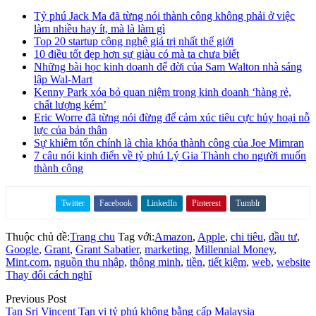
Tỷ phú Jack Ma đã từng nói thành công không phải ở việc
làm nhiều hay ít, mà là làm gì
Top 20 startup công nghệ giá trị nhất thế giới
10 điều tốt đẹp hơn sự giàu có mà ta chưa biết
Những bài học kinh doanh để đời của Sam Walton nhà sáng
lập Wal-Mart
Kenny Park xóa bỏ quan niệm trong kinh doanh ‘hàng rẻ,
chất lượng kém’
Eric Worre đã từng nói đừng để cảm xúc tiêu cực hủy hoại nỗ
lực của bản thân
Sự khiêm tốn chính là chìa khóa thành công của Joe Mimran
7 câu nói kinh điển về tỷ phú Lý Gia Thành cho người muốn
thành công
Twitter
Facebook
LinkedIn
Pinterest
Tumblr
Share on
Thuộc chủ đề:
Trang chu
Tag với:
Amazon
,
Apple
,
chi tiêu
,
đầu tư
,
Google
,
Grant
,
Grant Sabatier
,
marketing
,
Millennial Money
,
Mint.com
,
nguồn thu nhập
,
thông minh
,
tiền
,
tiết kiệm
,
web
,
website
Thay đổi cách nghĩ
Previous Post
Tan Sri Vincent Tan vị tỷ phú không bằng cấp Malaysia