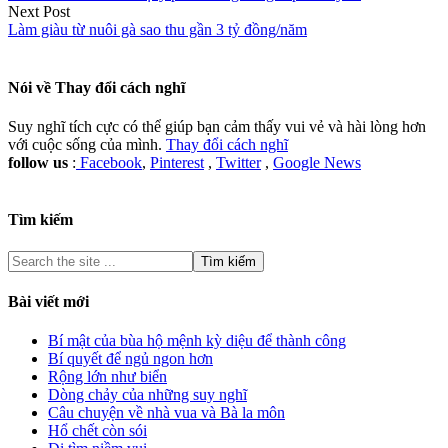
Next Post
Làm giàu từ nuôi gà sao thu gần 3 tỷ đồng/năm
Nói về
Thay đổi cách nghĩ
Suy nghĩ tích cực có thể giúp bạn cảm thấy vui vẻ và hài lòng hơn
với cuộc sống của mình.
Thay đổi cách nghĩ
follow us
:
Facebook
,
Pinterest
,
Twitter
,
Google News
Tìm kiếm
Bài viết mới
Bí mật của bùa hộ mệnh kỳ diệu để thành công
Bí quyết để ngủ ngon hơn
Rộng lớn như biển
Dòng chảy của những suy nghĩ
Câu chuyện về nhà vua và Bà la môn
Hổ chết còn sói