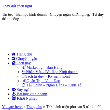
Thay đổi cách nghĩ
Tin tức - Bài học kinh doanh - Chuyện ngắn khởi nghiệp- Tư duy
thành công
Trang chủ
Chuyện ngắn
Sách hay
Marketing – Bán Hàng
Nhân Vật – Bài Học Kinh doanh
Sách tư duy – Kỹ năng sống
Quản Trị – Lãnh Đạo
Tài Chính – Ngân Hàng – Kinh Tế
Suy ngẫm
Bài học kinh doanh
Khởi Nghiệp
You are here:
»
Trang chu
»
Trở thành triệu phú sau 5 năm nhờ bí