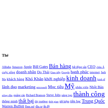
Thẻ
Bán hàng
Bill Gates
CEO
Apple
Amazon
Alibaba
bất động sản
châu Á
hạnh phúc
doanh nhân
Do Thái
cuộc sống
internet
Jack
Giao tiếp
Google
kinh doanh
Khó Khăn
khởi nghiệp
khách hàng
Ma
kinh tế
Mỹ
lãnh đạo
marketing
Mục tiêu
Nhật Bản
nhân viên
microsoft
thành công
Steve Jobs
sáng tạo
quảng cáo
Richard Branson
nông dân
thất bại
Trung Quốc
thông minh
tiền bạc
thị trường
tiết kiệm
thời gian
Warren Buffett
ấn độ
Đam mê
đầu tư