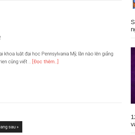
S
n
2
i khoa luật đại học Pennsylvania Mỹ, lần nào lên giảng
rien cũng viết …
[Đọc thêm...]
1
v
rang sau »