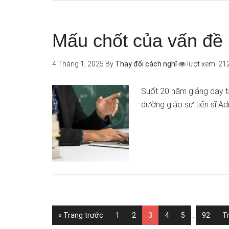
Mấu chốt của vấn đề
4 Tháng 1, 2025
By
Thay đổi cách nghĩ
lượt xem: 21
Suốt 20 năm giảng dạy tạ
đường giáo sư tiến sĩ Ad
« Trang trước
1
2
3
4
5
…
92
T