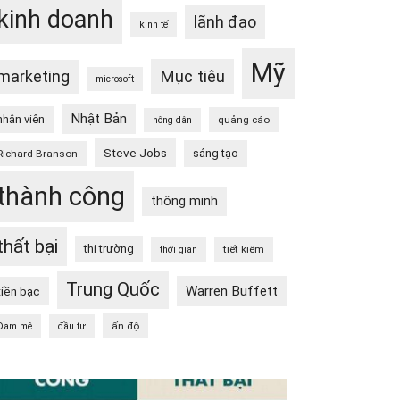
kinh doanh
lãnh đạo
kinh tế
Mỹ
Mục tiêu
marketing
microsoft
Nhật Bản
nhân viên
quảng cáo
nông dân
Steve Jobs
sáng tạo
Richard Branson
thành công
thông minh
thất bại
thị trường
tiết kiệm
thời gian
Trung Quốc
Warren Buffett
tiền bạc
ấn độ
Đam mê
đầu tư