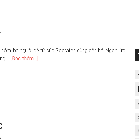
7
 hôm, ba người đệ tử của Socrates cùng đến hỏi:Ngọn lửa
ộng …
[Đọc thêm...]
c