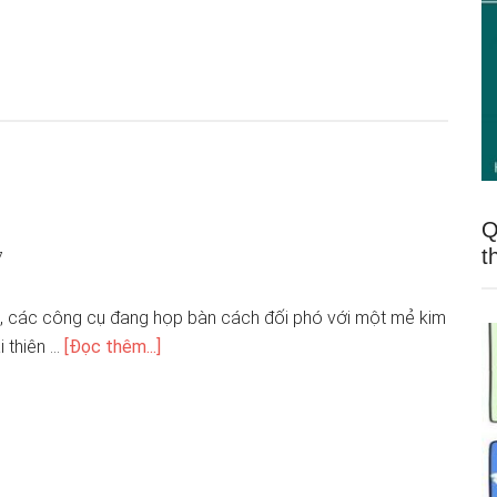
Q
t
7
, các công cụ đang họp bàn cách đối phó với một mẻ kim
i thiên …
[Đọc thêm...]