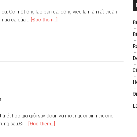
 cá. Có một ông lão bán cá, công việc làm ăn rất thuận
ến mua cá của …
[Đọc thêm...]
B
B
R
D
C
p
H
Đi
8
L
triết học gia giỏi suy đoán và một người bình thường
rừng sâu.Đi …
[Đọc thêm...]