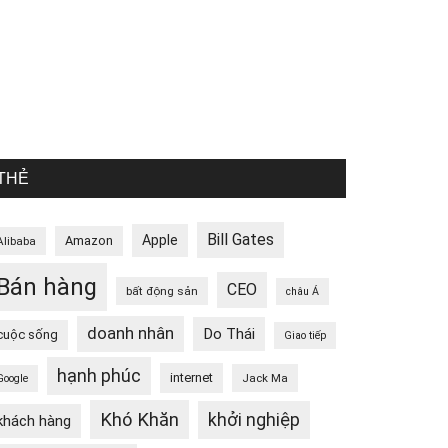
THẺ
Bill Gates
Apple
Amazon
Alibaba
Bán hàng
CEO
bất động sản
châu Á
doanh nhân
Do Thái
cuộc sống
Giao tiếp
hạnh phúc
internet
Jack Ma
Google
Khó Khăn
khởi nghiệp
khách hàng