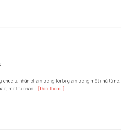
5
 chục tù nhân phạm trọng tội bị giam trong một nhà tù nọ,
báo, một tù nhân …
[Đọc thêm...]