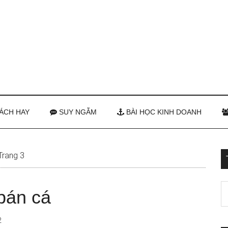
ÁCH HAY
SUY NGẪM
BÀI HỌC KINH DOANH
Trang 3
 bán cá
2