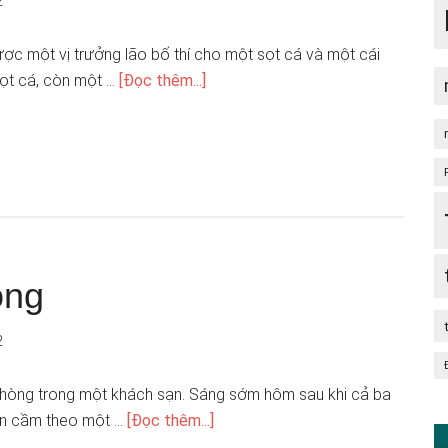
2
ược một vị trưởng lão bố thí cho một sọt cá và một cái
sọt cá, còn một …
[Đọc thêm...]
òng
2
phòng trong một khách sạn. Sáng sớm hôm sau khi cả ba
iên cầm theo một …
[Đọc thêm...]