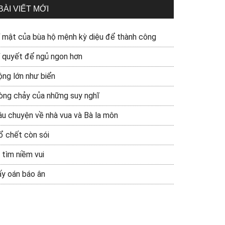
BÀI VIẾT MỚI
í mật của bùa hộ mệnh kỳ diệu để thành công
í quyết để ngủ ngon hơn
ộng lớn như biển
òng chảy của những suy nghĩ
âu chuyện về nhà vua và Bà la môn
ổ chết còn sói
 tìm niềm vui
ấy oán báo ân