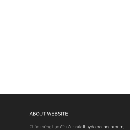
ABOUT WEBSITE
Chào mừng bạn đến Website
thaydoicachnghi.com
,