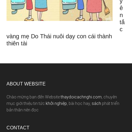
y
ê
n
tắ
c
vàng mẹ Do Thái nuôi dạy con cái thành
thiên tài
ABOUT WEBSITE
Chào mừng bạn đến Website
thaydoicachnghi.com
, chuyên
mục giới thiệu tin tức
khởi nghiệp
, bài học hay,
sách
phát triển
bản thân nên đọc
CONTACT