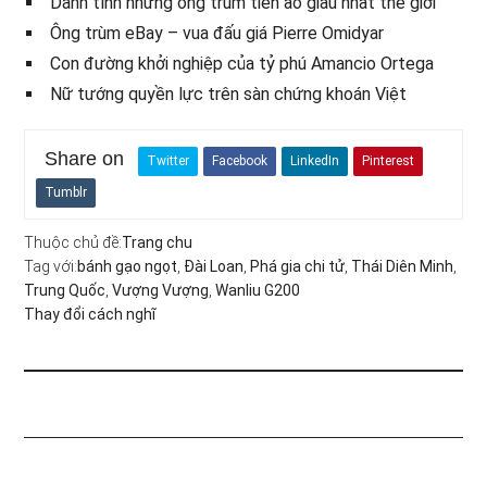
Danh tính những ông trùm tiền ảo giàu nhất thế giới
Ông trùm eBay – vua đấu giá Pierre Omidyar
Con đường khởi nghiệp của tỷ phú Amancio Ortega
Nữ tướng quyền lực trên sàn chứng khoán Việt
Share on
Twitter
Facebook
LinkedIn
Pinterest
Tumblr
Thuộc chủ đề:
Trang chu
Tag với:
bánh gạo ngọt
,
Đài Loan
,
Phá gia chi tử
,
Thái Diên Minh
,
Trung Quốc
,
Vượng Vượng
,
Wanliu G200
Thay đổi cách nghĩ