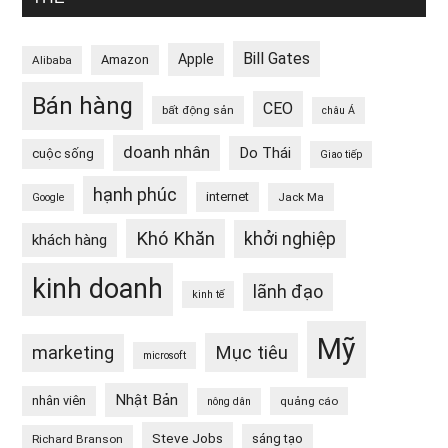
Bill Gates
Apple
Amazon
Alibaba
Bán hàng
CEO
bất động sản
châu Á
doanh nhân
Do Thái
cuộc sống
Giao tiếp
hạnh phúc
internet
Jack Ma
Google
Khó Khăn
khởi nghiệp
khách hàng
kinh doanh
lãnh đạo
kinh tế
Mỹ
Mục tiêu
marketing
microsoft
Nhật Bản
nhân viên
quảng cáo
nông dân
Steve Jobs
sáng tạo
Richard Branson