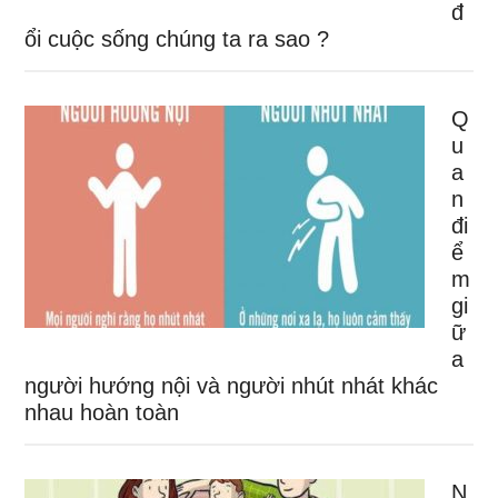
đ
ổi cuộc sống chúng ta ra sao ?
Q
u
a
n
đi
ể
m
gi
ữ
a
người hướng nội và người nhút nhát khác
nhau hoàn toàn
N