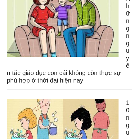
h
ữ
n
g
n
g
u
y
ê
n tắc giáo dục con cái không còn thực sự
phù hợp ở thời đại hiện nay
1
0
n
g
u