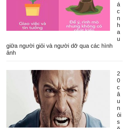
á
c
n
h
a
u
giữa người giỏi và người dỡ qua các hình
ảnh
2
0
c
â
u
n
ói
s
ẽ