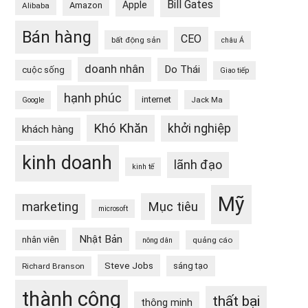
Bill Gates
Apple
Amazon
Alibaba
Bán hàng
CEO
bất động sản
châu Á
doanh nhân
Do Thái
cuộc sống
Giao tiếp
hạnh phúc
internet
Jack Ma
Google
Khó Khăn
khởi nghiệp
khách hàng
kinh doanh
lãnh đạo
kinh tế
Mỹ
Mục tiêu
marketing
microsoft
Nhật Bản
nhân viên
quảng cáo
nông dân
Steve Jobs
sáng tạo
Richard Branson
thành công
thất bại
thông minh