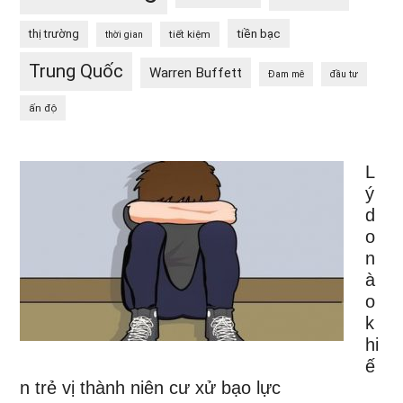
tiền bạc
thị trường
tiết kiệm
thời gian
Trung Quốc
Warren Buffett
Đam mê
đầu tư
ấn độ
L
ý
d
o
n
à
o
k
hi
ế
n trẻ vị thành niên cư xử bạo lực