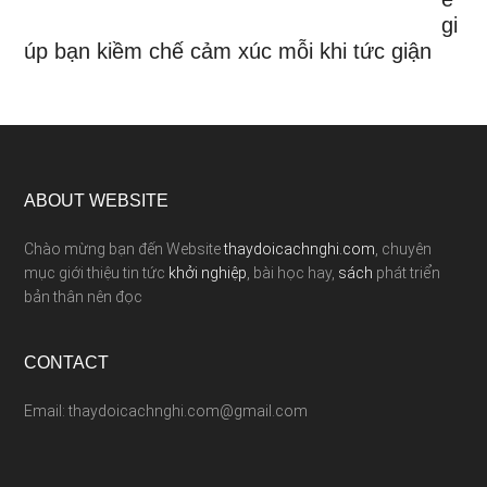
gi
úp bạn kiềm chế cảm xúc mỗi khi tức giận
ABOUT WEBSITE
Chào mừng bạn đến Website
thaydoicachnghi.com
, chuyên
mục giới thiệu tin tức
khởi nghiệp
, bài học hay,
sách
phát triển
bản thân nên đọc
CONTACT
Email: thaydoicachnghi.com@gmail.com