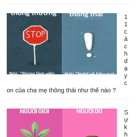
1
1
c
á
c
h
d
ạ
y
c
on của cha mẹ thông thái như thế nào ?
S
ự
k
h