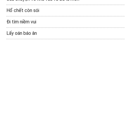
Hổ chết còn sói
Đi tìm niềm vui
Lấy oán báo ân