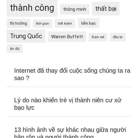
thành công
thất bại
thông minh
tiền bạc
thị trường
tiết kiệm
thời gian
Trung Quốc
Warren Buffett
Đam mê
đầu tư
ấn độ
Internet đã thay đổi cuộc sống chúng ta ra
sao ?
Lý do nào khiến trẻ vị thành niên cư xử
bạo lực
13 hình ảnh về sự khác nhau giữa người
bận rộn và người thành công