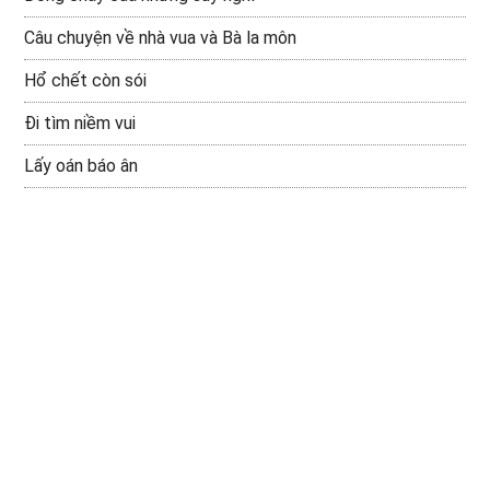
Câu chuyện về nhà vua và Bà la môn
Hổ chết còn sói
Đi tìm niềm vui
Lấy oán báo ân