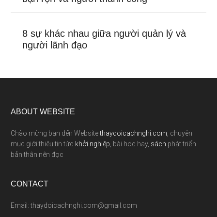
8 sự khác nhau giữa người quản lý và
người lãnh đạo
ABOUT WEBSITE
Chào mừng bạn đến Website
thaydoicachnghi.com
, chuyên
mục giới thiệu tin tức
khởi nghiệp
, bài học hay,
sách
phát triển
bản thân nên đọc
CONTACT
Email: thaydoicachnghi.com@gmail.com