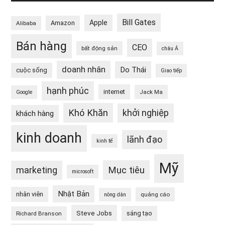
Bill Gates
Apple
Amazon
Alibaba
Bán hàng
CEO
bất động sản
châu Á
doanh nhân
Do Thái
cuộc sống
Giao tiếp
hạnh phúc
internet
Jack Ma
Google
Khó Khăn
khởi nghiệp
khách hàng
kinh doanh
lãnh đạo
kinh tế
Mỹ
Mục tiêu
marketing
microsoft
Nhật Bản
nhân viên
quảng cáo
nông dân
Steve Jobs
sáng tạo
Richard Branson