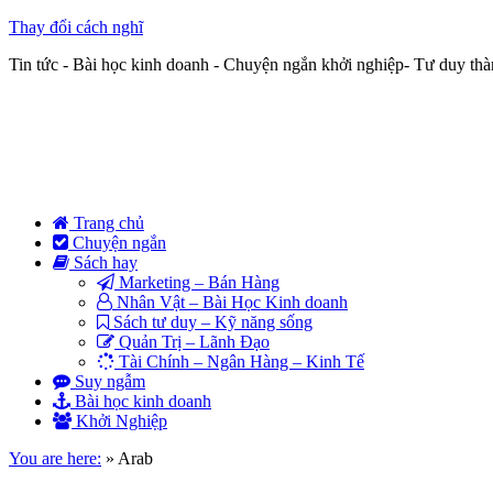
Thay đổi cách nghĩ
Tin tức - Bài học kinh doanh - Chuyện ngắn khởi nghiệp- Tư duy th
Trang chủ
Chuyện ngắn
Sách hay
Marketing – Bán Hàng
Nhân Vật – Bài Học Kinh doanh
Sách tư duy – Kỹ năng sống
Quản Trị – Lãnh Đạo
Tài Chính – Ngân Hàng – Kinh Tế
Suy ngẫm
Bài học kinh doanh
Khởi Nghiệp
You are here:
»
Arab