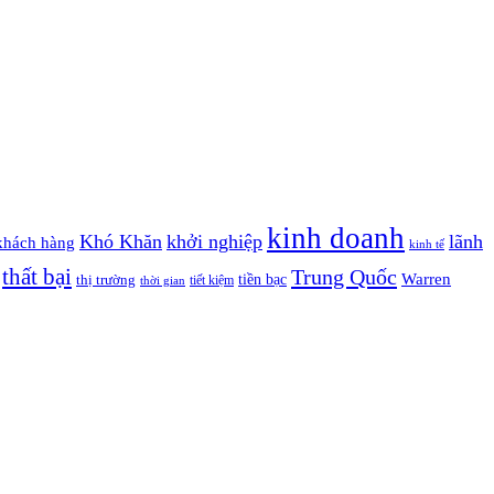
kinh doanh
Khó Khăn
khởi nghiệp
lãnh
khách hàng
kinh tế
thất bại
Trung Quốc
Warren
tiền bạc
thị trường
tiết kiệm
thời gian