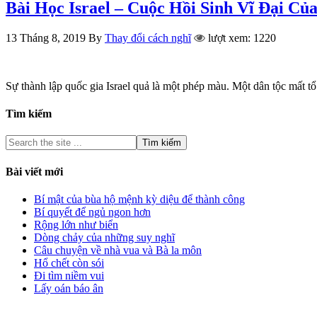
Bài Học Israel – Cuộc Hồi Sinh Vĩ Đại C
13 Tháng 8, 2019
By
Thay đổi cách nghĩ
lượt xem: 1220
Sự thành lập quốc gia Israel quả là một phép màu. Một dân tộc mất t
Tìm kiếm
Bài viết mới
Bí mật của bùa hộ mệnh kỳ diệu để thành công
Bí quyết để ngủ ngon hơn
Rộng lớn như biển
Dòng chảy của những suy nghĩ
Câu chuyện về nhà vua và Bà la môn
Hổ chết còn sói
Đi tìm niềm vui
Lấy oán báo ân