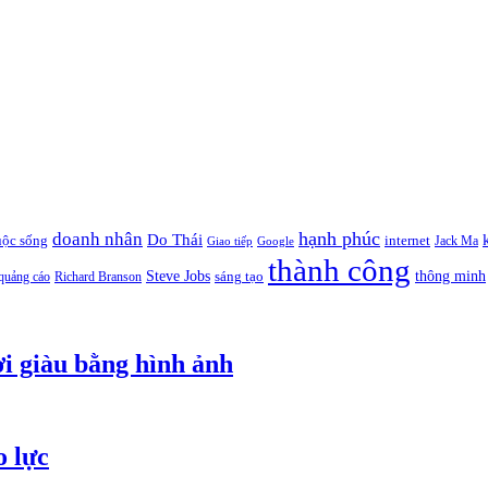
hạnh phúc
doanh nhân
Do Thái
uộc sống
internet
Jack Ma
Giao tiếp
Google
thành công
thông minh
Steve Jobs
sáng tạo
quảng cáo
Richard Branson
i giàu bằng hình ảnh
o lực