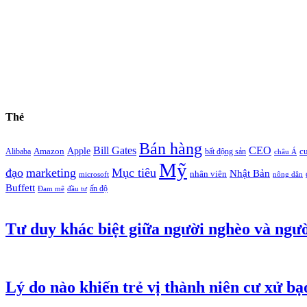
Thẻ
Bán hàng
Bill Gates
CEO
Apple
Amazon
c
Alibaba
bất động sản
châu Á
Mỹ
đạo
marketing
Mục tiêu
Nhật Bản
nhân viên
microsoft
nông dân
Buffett
ấn độ
Đam mê
đầu tư
Tư duy khác biệt giữa người nghèo và ngườ
Lý do nào khiến trẻ vị thành niên cư xử bạ