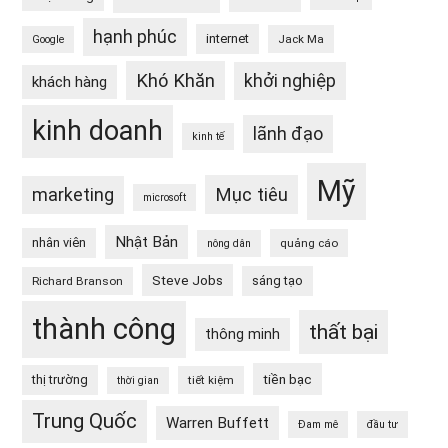
hạnh phúc
internet
Jack Ma
Google
Khó Khăn
khởi nghiệp
khách hàng
kinh doanh
lãnh đạo
kinh tế
Mỹ
Mục tiêu
marketing
microsoft
Nhật Bản
nhân viên
quảng cáo
nông dân
Steve Jobs
sáng tạo
Richard Branson
thành công
thất bại
thông minh
tiền bạc
thị trường
tiết kiệm
thời gian
Trung Quốc
Warren Buffett
Đam mê
đầu tư