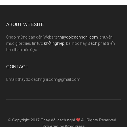
ABOUT WEBSITE
Chào mừng bạn đến Website
thaydoicachnghi.com
, chuyên
mục giới thiệu tin tức
khởi nghiệp
, bài học hay,
sách
phát triển
bản thân nên đọc
CONTACT
Email: thaydoicachnghi.com@gmail.com
© Copyright 2017
Thay đổi cách nghĩ
All Rights Reserved ·
Powered by WordPress