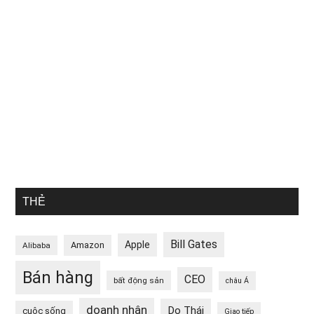
THẺ
Bill Gates
Apple
Amazon
Alibaba
Bán hàng
CEO
bất động sản
châu Á
doanh nhân
Do Thái
cuộc sống
Giao tiếp