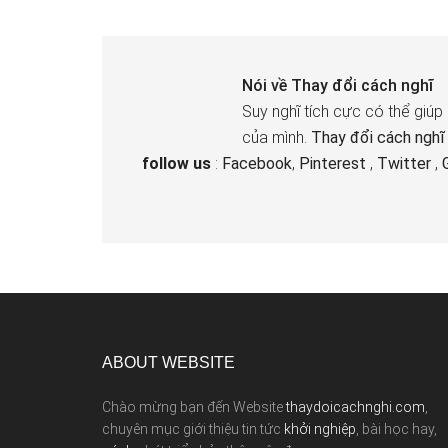
Nói về
Thay đổi cách nghĩ
Suy nghĩ tích cực có thể giúp
của mình.
Thay đổi cách nghĩ
follow us
:
Facebook
,
Pinterest
,
Twitter
,
ABOUT WEBSITE
Chào mừng bạn đến Website
thaydoicachnghi.com
,
chuyên mục giới thiệu tin tức
khởi nghiệp
, bài học hay,