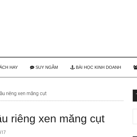
ÁCH HAY
SUY NGẪM
BÀI HỌC KINH DOANH
 sầu riêng xen măng cụt
sầu riêng xen măng cụt
417