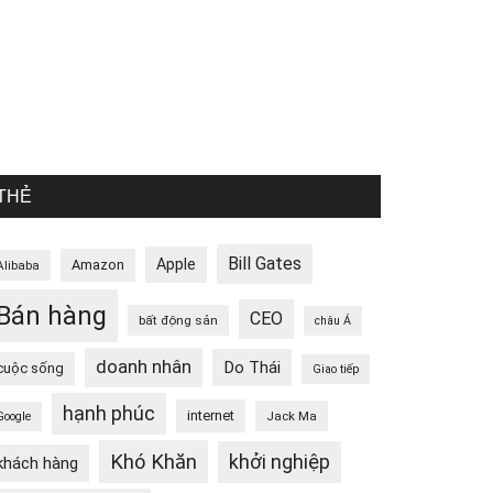
THẺ
Bill Gates
Apple
Amazon
Alibaba
Bán hàng
CEO
bất động sản
châu Á
doanh nhân
Do Thái
cuộc sống
Giao tiếp
hạnh phúc
internet
Jack Ma
Google
Khó Khăn
khởi nghiệp
khách hàng