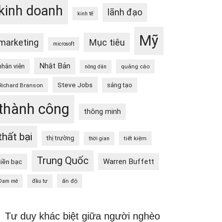
kinh doanh
lãnh đạo
kinh tế
Mỹ
Mục tiêu
marketing
microsoft
Nhật Bản
nhân viên
quảng cáo
nông dân
Steve Jobs
sáng tạo
Richard Branson
thành công
thông minh
thất bại
thị trường
tiết kiệm
thời gian
Trung Quốc
Warren Buffett
tiền bạc
ấn độ
Đam mê
đầu tư
Tư duy khác biệt giữa người nghèo