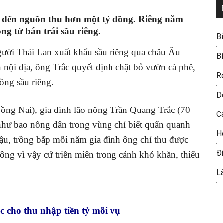
m đến nguồn thu hơn một tỷ đồng. Riêng năm
ng từ bán trái sầu riêng.
B
gười Thái Lan xuất khẩu sầu riêng qua châu Âu
B
nội địa, ông Trắc quyết định chặt bỏ vườn cà phê,
R
rồng sầu riêng.
D
ng Nai), gia đình lão nông Trần Quang Trắc (70
C
hư bao nông dân trong vùng chỉ biết quẩn quanh
H
 đậu, trồng bắp mỗi năm gia đình ông chỉ thu được
Đi
ông vì vậy cứ triền miên trong cảnh khó khăn, thiếu
L
 cho thu nhập tiền tỷ mỗi vụ