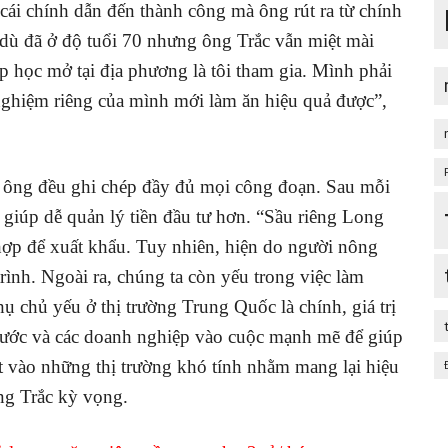
, cái chính dẫn đến thành công mà ông rút ra từ chính
, dù đã ở độ tuổi 70 nhưng ông Trắc vẫn miệt mài
ớp học mở tại địa phương là tôi tham gia. Mình phải
 nghiệm riêng của mình mới làm ăn hiệu quả được”,
y ông đều ghi chép đầy đủ mọi công đoạn. Sau mỗi
à giúp dễ quản lý tiền đầu tư hơn. “Sầu riêng Long
ợp để xuất khẩu. Tuy nhiên, hiện do người nông
ình. Ngoài ra, chúng ta còn yếu trong việc làm
hụ chủ yếu ở thị trường Trung Quốc là chính, giá trị
nước và các doanh nghiệp vào cuộc mạnh mẽ để giúp
t vào những thị trường khó tính nhằm mang lại hiệu
ng Trắc kỳ vọng.