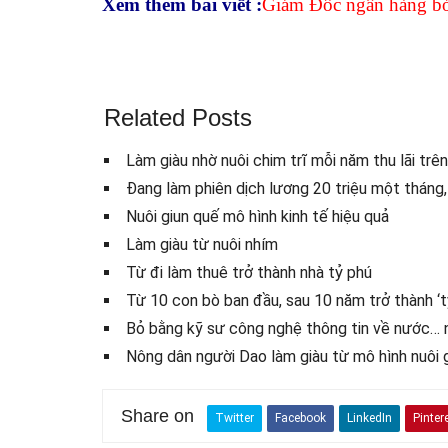
Xem thêm bài viết :
Giám Đốc ngân hàng bỏ l
Related Posts
Làm giàu nhờ nuôi chim trĩ mỗi năm thu lãi trê
Đang làm phiên dịch lương 20 triệu một tháng, 
Nuôi giun quế mô hình kinh tế hiệu quả
Làm giàu từ nuôi nhím
Từ đi làm thuê trở thành nhà tỷ phú
Từ 10 con bò ban đầu, sau 10 năm trở thành ‘tỷ
Bỏ bằng kỹ sư công nghệ thông tin về nước… 
Nông dân người Dao làm giàu từ mô hình nuôi 
Share on
Twitter
Facebook
LinkedIn
Pinter