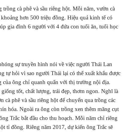
 trồng cà phê và sầu riêng hột. Mỗi năm, vườn cà
 khoảng hơn 500 triệu đồng. Hiệu quả kinh tế có
úp gia đình 6 người với 4 đứa con tuổi ăn, tuổi học
hóng sự truyền hình nói về việc người Thái Lan
g tự hỏi vì sao người Thái lại có thể xuất khẩu được
g của ông chỉ quanh quẩn với thị trường nội địa.
iống tốt, chất lượng, trái đẹp, thơm ngon. Nghĩ là
ờn cà phê và sầu riêng hột để chuyển qua trồng các
chín hóa. Ngoài ra ông còn trồng xen thêm măng cụt
ông Trắc bắt đầu cho thu hoạch. Mỗi năm chỉ riêng
t tỉ đồng. Riêng năm 2017, dự kiến ông Trắc sẽ