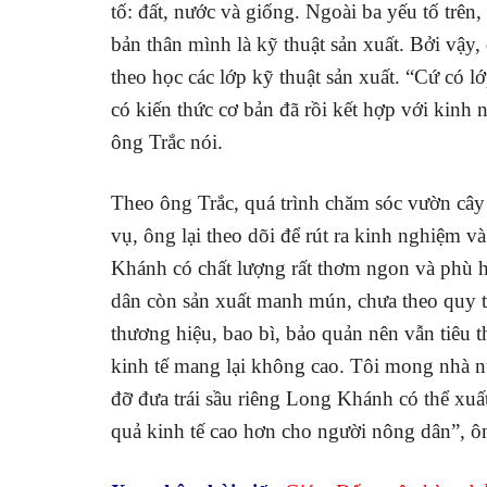
tố: đất, nước và giống. Ngoài ba yếu tố trên
bản thân mình là kỹ thuật sản xuất. Bởi vậy
theo học các lớp kỹ thuật sản xuất. “Cứ có l
có kiến thức cơ bản đã rồi kết hợp với kinh
ông Trắc nói.
Theo ông Trắc, quá trình chăm sóc vườn câ
vụ, ông lại theo dõi để rút ra kinh nghiệm v
Khánh có chất lượng rất thơm ngon và phù h
dân còn sản xuất manh mún, chưa theo quy tr
thương hiệu, bao bì, bảo quản nên vẫn tiêu t
kinh tế mang lại không cao. Tôi mong nhà 
đỡ đưa trái sầu riêng Long Khánh có thể xuấ
quả kinh tế cao hơn cho người nông dân”, ô