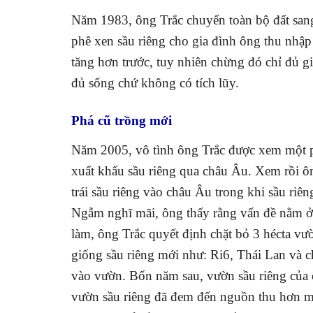
Năm 1983, ông Trắc chuyển toàn bộ đất sang
phê xen sầu riêng cho gia đình ông thu nhập
tăng hơn trước, tuy nhiên chừng đó chỉ đủ gi
đủ sống chứ không có tích lũy.
Phá cũ trồng mới
Năm 2005, vô tình ông Trắc được xem một p
xuất khẩu sầu riêng qua châu Âu. Xem rồi ôn
trái sầu riêng vào châu Âu trong khi sầu riên
Ngẫm nghĩ mãi, ông thấy rằng vấn đề nằm ở g
làm, ông Trắc quyết định chặt bỏ 3 hécta vư
giống sầu riêng mới như: Ri6, Thái Lan và 
vào vườn. Bốn năm sau, vườn sầu riêng của 
vườn sầu riêng đã đem đến nguồn thu hơn mộ