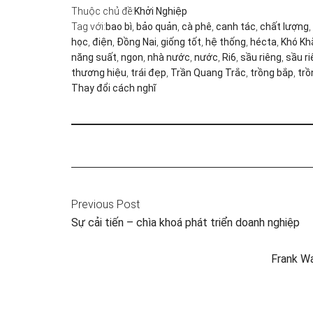
Thuộc chủ đề:
Khởi Nghiệp
Tag với:
bao bì
,
bảo quản
,
cà phê
,
canh tác
,
chất lượng
,
học
,
điện
,
Đồng Nai
,
giống tốt
,
hệ thống
,
hécta
,
Khó Kh
năng suất
,
ngon
,
nhà nước
,
nước
,
Ri6
,
sầu riêng
,
sầu ri
thương hiệu
,
trái đẹp
,
Trần Quang Trắc
,
trồng bắp
,
trồ
Thay đổi cách nghĩ
Previous Post
Sự cải tiến – chìa khoá phát triển doanh nghiệp
Frank Wa