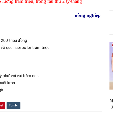
ương trăm triệu, trồng rau thu 2 tỷ/tháng
nông nghiệp
n 200 triệu đồng
về quê nuôi bò lãi trăm triệu
 phú’ với vài trăm con
nuôi lươn
gà
N
est
Tumblr
l