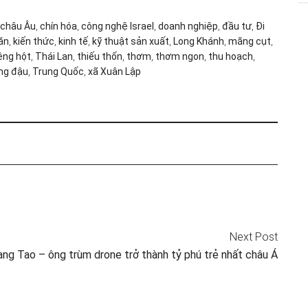
châu Âu
,
chín hóa
,
công nghệ Israel
,
doanh nghiệp
,
đầu tư
,
Đi
ăn
,
kiến thức
,
kinh tế
,
kỹ thuật sản xuất
,
Long Khánh
,
măng cụt
,
êng hột
,
Thái Lan
,
thiếu thốn
,
thơm
,
thơm ngon
,
thu hoạch
,
ng đậu
,
Trung Quốc
,
xã Xuân Lập
Next Post
ng Tao – ông trùm drone trở thành tỷ phú trẻ nhất châu Á