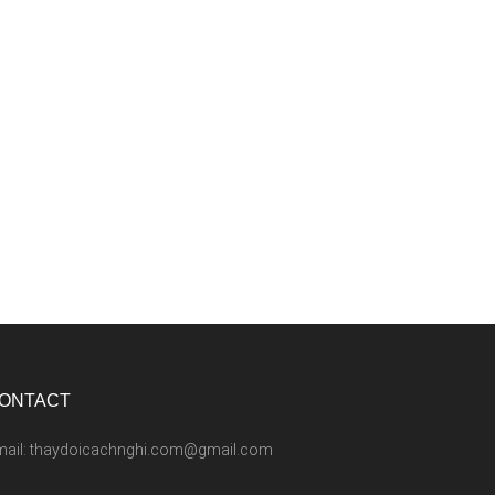
ONTACT
mail: thaydoicachnghi.com@gmail.com