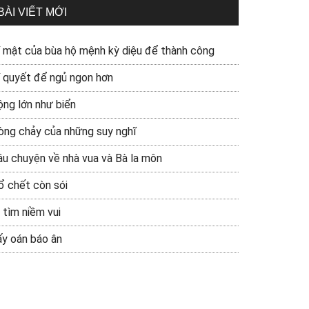
BÀI VIẾT MỚI
í mật của bùa hộ mệnh kỳ diệu để thành công
í quyết để ngủ ngon hơn
ộng lớn như biển
òng chảy của những suy nghĩ
âu chuyện về nhà vua và Bà la môn
ổ chết còn sói
 tìm niềm vui
ấy oán báo ân