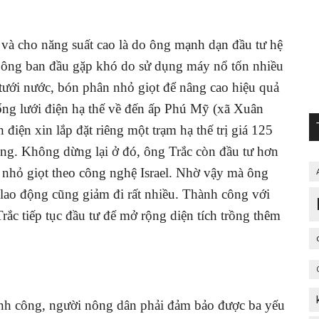
 và cho năng suất cao là do ông mạnh dạn đầu tư hệ
ủa ông ban đầu gặp khó do sử dụng máy nổ tốn nhiều
tưới nước, bón phân nhỏ giọt để nâng cao hiệu quả
ng lưới điện hạ thế về đến ấp Phú Mỹ (xã Xuân
 điện xin lắp đặt riêng một trạm hạ thế trị giá 125
êng. Không dừng lại ở đó, ông Trắc còn đầu tư hơn
c nhỏ giọt theo công nghệ Israel. Nhờ vậy mà ông
 lao động cũng giảm đi rất nhiều. Thành công với
rắc tiếp tục đầu tư để mở rộng diện tích trồng thêm
nh công, người nông dân phải đảm bảo được ba yếu