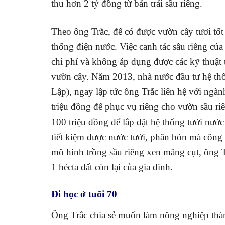
thu hơn 2 tỷ đồng từ bán trái sầu riêng.
Theo ông Trắc, để có được vườn cây tươi tốt
thống điện nước. Việc canh tác sầu riêng c
chi phí và không áp dụng được các kỹ thuật 
vườn cây. Năm 2013, nhà nước đầu tư hệ thố
Lập), ngay lập tức ông Trắc liên hệ với ngành
triệu đồng để phục vụ riêng cho vườn sầu ri
100 triệu đồng để lắp đặt hệ thống tưới nướ
tiết kiệm được nước tưới, phân bón mà công
mô hình trồng sầu riêng xen măng cụt, ông T
1 hécta đất còn lại của gia đình.
Đi học ở tuổi 70
Ông Trắc chia sẻ muốn làm nông nghiệp thà