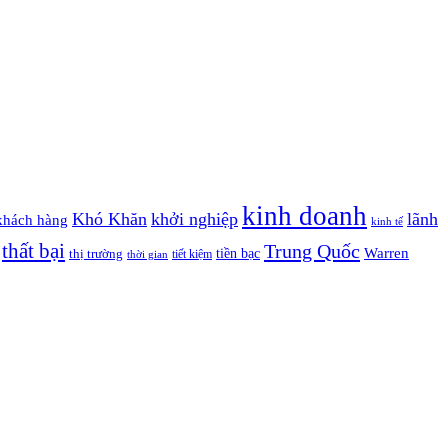
kinh doanh
Khó Khăn
khởi nghiệp
lãnh
khách hàng
kinh tế
thất bại
Trung Quốc
Warren
tiền bạc
thị trường
tiết kiệm
thời gian