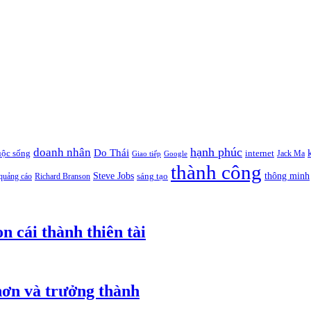
hạnh phúc
doanh nhân
Do Thái
uộc sống
internet
Jack Ma
Giao tiếp
Google
thành công
thông minh
Steve Jobs
sáng tạo
quảng cáo
Richard Branson
n cái thành thiên tài
hơn và trưởng thành