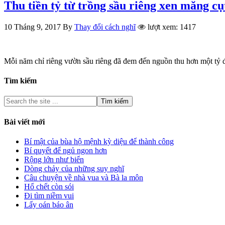
Thu tiền tỷ từ trồng sầu riêng xen măng cụ
10 Tháng 9, 2017
By
Thay đổi cách nghĩ
lượt xem: 1417
Mỗi năm chỉ riêng vườn sầu riêng đã đem đến nguồn thu hơn một tỷ
Tìm kiếm
Bài viết mới
Bí mật của bùa hộ mệnh kỳ diệu để thành công
Bí quyết để ngủ ngon hơn
Rộng lớn như biển
Dòng chảy của những suy nghĩ
Câu chuyện về nhà vua và Bà la môn
Hổ chết còn sói
Đi tìm niềm vui
Lấy oán báo ân