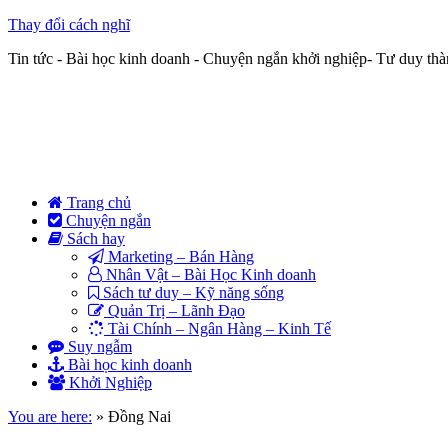
Thay đổi cách nghĩ
Tin tức - Bài học kinh doanh - Chuyện ngắn khởi nghiệp- Tư duy th
Trang chủ
Chuyện ngắn
Sách hay
Marketing – Bán Hàng
Nhân Vật – Bài Học Kinh doanh
Sách tư duy – Kỹ năng sống
Quản Trị – Lãnh Đạo
Tài Chính – Ngân Hàng – Kinh Tế
Suy ngẫm
Bài học kinh doanh
Khởi Nghiệp
You are here:
»
Đồng Nai