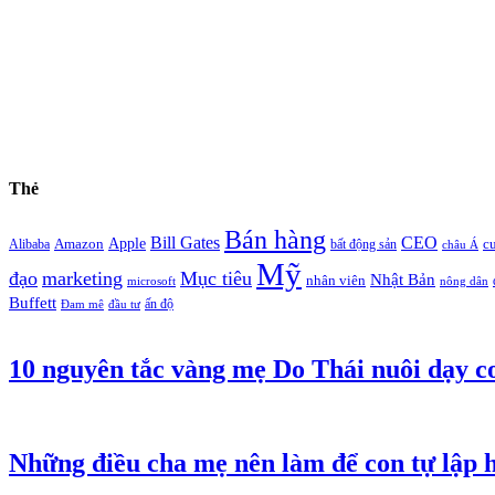
Thẻ
Bán hàng
Bill Gates
CEO
Apple
Amazon
c
Alibaba
bất động sản
châu Á
Mỹ
đạo
marketing
Mục tiêu
Nhật Bản
nhân viên
microsoft
nông dân
Buffett
ấn độ
Đam mê
đầu tư
10 nguyên tắc vàng mẹ Do Thái nuôi dạy co
Những điều cha mẹ nên làm để con tự lập 