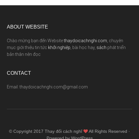
ABOUT WEBSITE
Chào mừng bạn đến Website
thaydoicachnghi.com
, chuyên
mục giới thiệu tin tức
khởi nghiệp
, bài học hay,
sách
phát triển
bản thân nên đọc
CONTACT
Email: thaydoicachnghi.com@gmail.com
© Copyright 2017
Thay đổi cách nghĩ
All Rights Reserved ·
Powered by WordPress