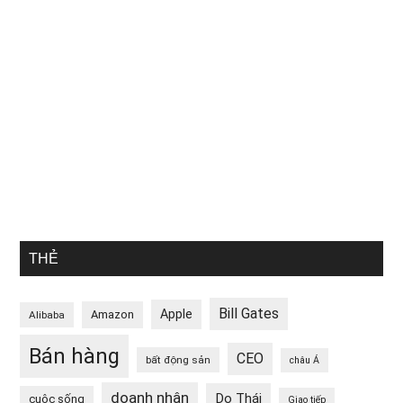
THẺ
Bill Gates
Apple
Amazon
Alibaba
Bán hàng
CEO
bất động sản
châu Á
doanh nhân
Do Thái
cuộc sống
Giao tiếp