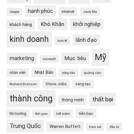
hạnh phúc
internet
Jack Ma
Google
Khó Khăn
khởi nghiệp
khách hàng
kinh doanh
lãnh đạo
kinh tế
Mỹ
Mục tiêu
marketing
microsoft
Nhật Bản
nhân viên
quảng cáo
nông dân
Steve Jobs
sáng tạo
Richard Branson
thành công
thất bại
thông minh
tiền bạc
thị trường
tiết kiệm
thời gian
Trung Quốc
Warren Buffett
Đam mê
đầu tư