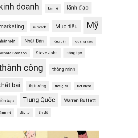
kinh doanh
lãnh đạo
kinh tế
Mỹ
Mục tiêu
marketing
microsoft
Nhật Bản
nhân viên
quảng cáo
nông dân
Steve Jobs
sáng tạo
Richard Branson
thành công
thông minh
thất bại
thị trường
tiết kiệm
thời gian
Trung Quốc
Warren Buffett
tiền bạc
ấn độ
Đam mê
đầu tư