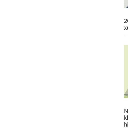
2
x
N
k
h