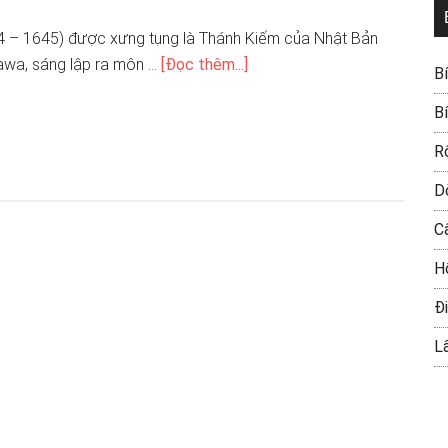
 – 1645) được xưng tụng là Thánh Kiếm của Nhật Bản
awa, sáng lập ra môn …
[Đọc thêm...]
B
B
R
D
C
H
Đi
L