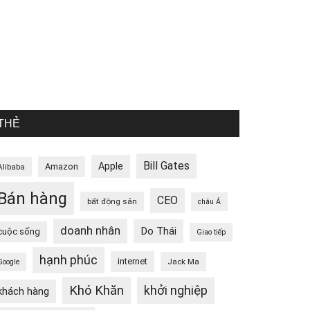
THẺ
Bill Gates
Apple
Amazon
Alibaba
Bán hàng
CEO
bất động sản
châu Á
doanh nhân
Do Thái
cuộc sống
Giao tiếp
hạnh phúc
internet
Jack Ma
Google
Khó Khăn
khởi nghiệp
khách hàng