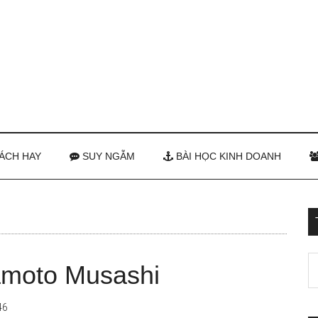
ÁCH HAY
SUY NGẪM
BÀI HỌC KINH DOANH
amoto Musashi
46