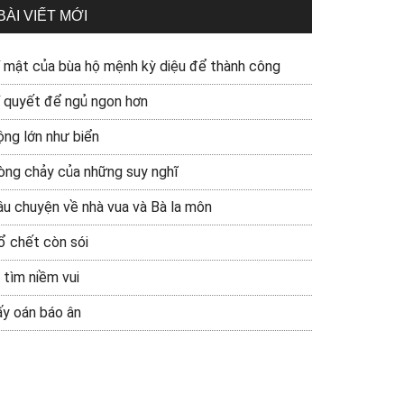
BÀI VIẾT MỚI
í mật của bùa hộ mệnh kỳ diệu để thành công
í quyết để ngủ ngon hơn
ộng lớn như biển
òng chảy của những suy nghĩ
âu chuyện về nhà vua và Bà la môn
ổ chết còn sói
 tìm niềm vui
ấy oán báo ân