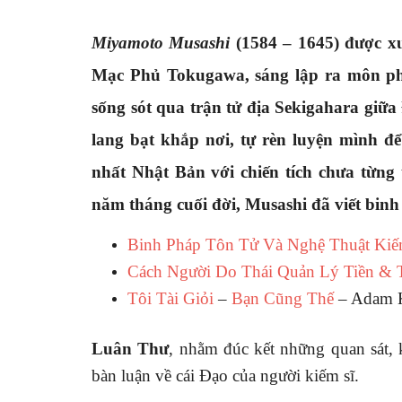
Miyamoto Musashi
(1584 – 1645) được x
Mạc Phủ Tokugawa, sáng lập ra môn phái
sống sót qua trận tử địa Sekigahara gi
lang bạt khắp nơi, tự rèn luyện mình đ
nhất Nhật Bản với chiến tích chưa từng 
năm tháng cuối đời, Musashi đã viết bin
Binh Pháp Tôn Tử Và Nghệ Thuật Kiế
Cách Người Do Thái Quản Lý Tiền & 
Tôi Tài Giỏi
–
Bạn Cũng Thế
– Adam 
Luân Thư
, nhằm đúc kết những quan sát, 
bàn luận về cái Đạo của người kiếm sĩ.