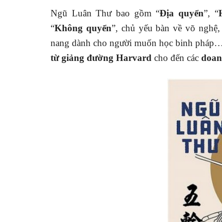
Ngũ Luân Thư bao gồm “
Địa quyển
”, “
“
Không quyển
”, chủ yếu bàn về võ nghệ,
nang dành cho người muốn học binh pháp…n
từ giảng đường Harvard
cho đến các
doan