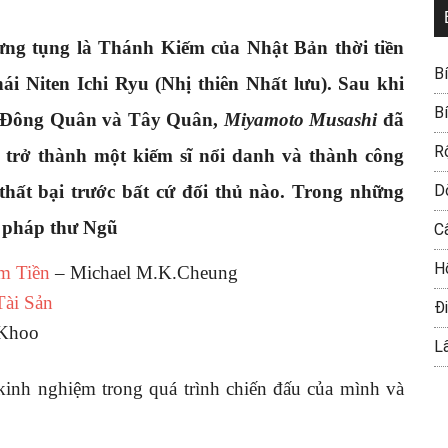
ưng tụng là Thánh Kiếm của Nhật Bản thời tiền
B
 Niten Ichi Ryu (Nhị thiên Nhất lưu). Sau khi
B
ữa Đông Quân và Tây Quân,
Miyamoto Musashi
đã
R
ể trở thành một kiếm sĩ nổi danh và thành công
thất bại trước bất cứ đối thủ nào. Trong những
D
h pháp thư Ngũ
C
H
m Tiền
– Michael M.K.Cheung
Tài Sản
Đi
Khoo
L
kinh nghiệm trong quá trình chiến đấu của mình và