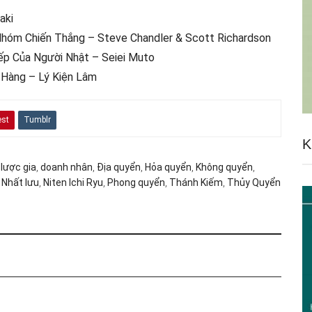
aki
hóm Chiến Thắng – Steve Chandler & Scott Richardson
ếp Của Người Nhật – Seiei Muto
 Hàng – Lý Kiện Lâm
est
Tumblr
K
 lược gia
,
doanh nhân
,
Địa quyển
,
Hỏa quyển
,
Không quyển
,
 Nhất lưu
,
Niten Ichi Ryu
,
Phong quyển
,
Thánh Kiếm
,
Thủy Quyển