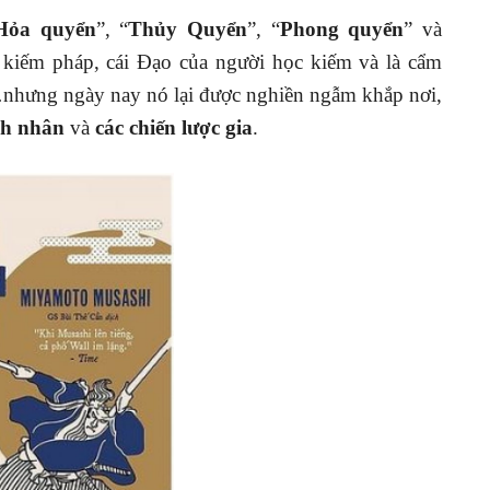
Hỏa quyển
”, “
Thủy Quyển
”, “
Phong quyển
” và
 kiếm pháp, cái Đạo của người học kiếm và là cẩm
hưng ngày nay nó lại được nghiền ngẫm khắp nơi,
h nhân
và
các chiến lược gia
.