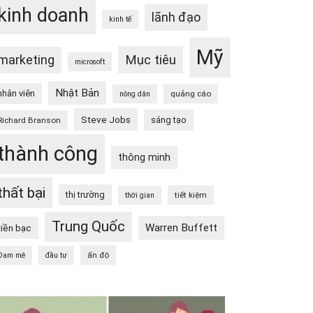
kinh doanh
lãnh đạo
kinh tế
Mỹ
Mục tiêu
marketing
microsoft
Nhật Bản
nhân viên
quảng cáo
nông dân
Steve Jobs
sáng tạo
Richard Branson
thành công
thông minh
thất bại
thị trường
tiết kiệm
thời gian
Trung Quốc
Warren Buffett
tiền bạc
ấn độ
Đam mê
đầu tư