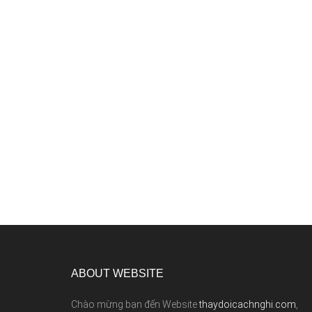
ABOUT WEBSITE
Chào mừng bạn đến Website
thaydoicachnghi.com
,