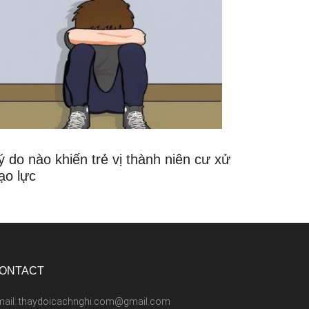
ý do nào khiến trẻ vị thành niên cư xử
ạo lực
ONTACT
mail: thaydoicachnghi.com@gmail.com