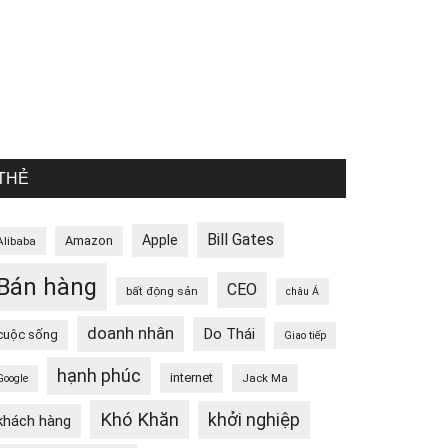
THẺ
Bill Gates
Apple
Amazon
Alibaba
Bán hàng
CEO
bất động sản
châu Á
doanh nhân
Do Thái
cuộc sống
Giao tiếp
hạnh phúc
internet
Jack Ma
Google
Khó Khăn
khởi nghiệp
khách hàng