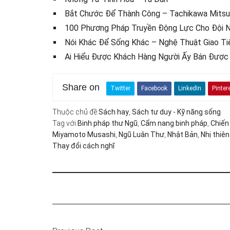
Bắt Chước Để Thành Công – Tachikawa Mitsu
100 Phương Pháp Truyền Động Lực Cho Đội N
Nói Khác Để Sống Khác – Nghệ Thuật Giao Ti
Ai Hiểu Được Khách Hàng Người Ấy Bán Được
Share on
Twitter
Facebook
LinkedIn
Pinter
Thuộc chủ đề:
Sách hay
,
Sách tư duy - Kỹ năng sống
Tag với:
Binh pháp thư Ngũ
,
Cẩm nang binh pháp
,
Chiến
Miyamoto Musashi
,
Ngũ Luân Thư
,
Nhật Bản
,
Nhị thiên
Thay đổi cách nghĩ