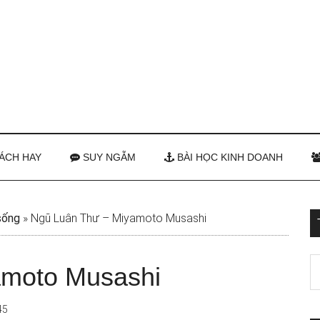
ÁCH HAY
SUY NGẪM
BÀI HỌC KINH DOANH
sống
»
Ngũ Luân Thư – Miyamoto Musashi
amoto Musashi
45