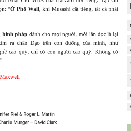
gười Nhật cho MBA của Harvard nói riêng. Tạp chí
ọn: “
Ở Phố Wall
, khi Musashi cất tiếng, tất cả phải
 binh pháp
dành cho mọi người, mỗi lần đọc là lại
tìm ra chân Đạo trên con đường của mình, như
hề cao quý, chỉ có con người cao quý. Không có
”.
.Maxwell
fer Riel & Roger L. Martin
harlie Munger – David Clark