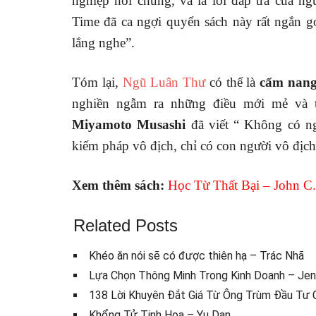
nghiệp nói chung, và là lời đáp trả của n
Time đã ca ngợi quyển sách này rất ngắn g
lắng nghe”.
Tóm lại,
Ngũ Luân Thư
có thể là
cẩm nang
nghiền ngẫm ra những điều mới mẻ và 
Miyamoto Musashi
đã viết “ Không có ng
kiếm pháp vô địch, chỉ có con người vô địch
Xem thêm sách:
Học Từ Thất Bại – John C
Related Posts
Khéo ăn nói sẽ có được thiên hạ – Trác Nhã
Lựa Chọn Thông Minh Trong Kinh Doanh – Jenni
138 Lời Khuyên Đắt Giá Từ Ông Trùm Đầu Tư C
Khổng Tử Tinh Hoa – Yu Dan