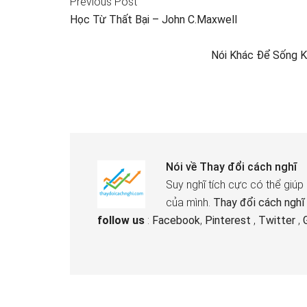
Previous Post
Học Từ Thất Bại – John C.Maxwell
Nói Khác Để Sống K
Nói về
Thay đổi cách nghĩ
Suy nghĩ tích cực có thể giúp
của mình.
Thay đổi cách nghĩ
follow us
:
Facebook
,
Pinterest
,
Twitter
,