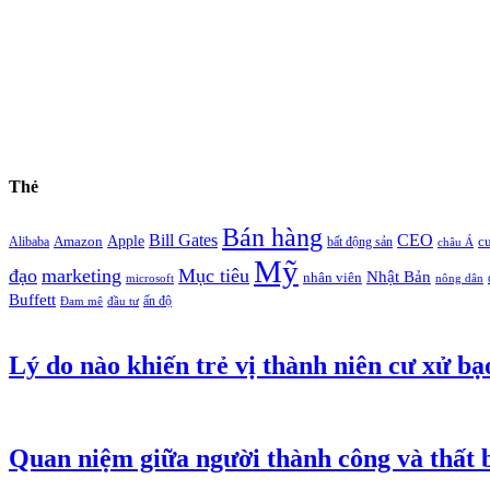
Thẻ
Bán hàng
Bill Gates
CEO
Apple
Amazon
c
Alibaba
bất động sản
châu Á
Mỹ
đạo
marketing
Mục tiêu
Nhật Bản
nhân viên
microsoft
nông dân
Buffett
ấn độ
Đam mê
đầu tư
Lý do nào khiến trẻ vị thành niên cư xử bạ
Quan niệm giữa người thành công và thất b