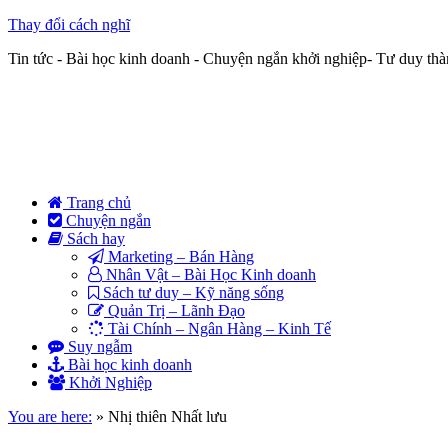
Thay đổi cách nghĩ
Tin tức - Bài học kinh doanh - Chuyện ngắn khởi nghiệp- Tư duy th
Trang chủ
Chuyện ngắn
Sách hay
Marketing – Bán Hàng
Nhân Vật – Bài Học Kinh doanh
Sách tư duy – Kỹ năng sống
Quản Trị – Lãnh Đạo
Tài Chính – Ngân Hàng – Kinh Tế
Suy ngẫm
Bài học kinh doanh
Khởi Nghiệp
You are here:
»
Nhị thiên Nhất lưu