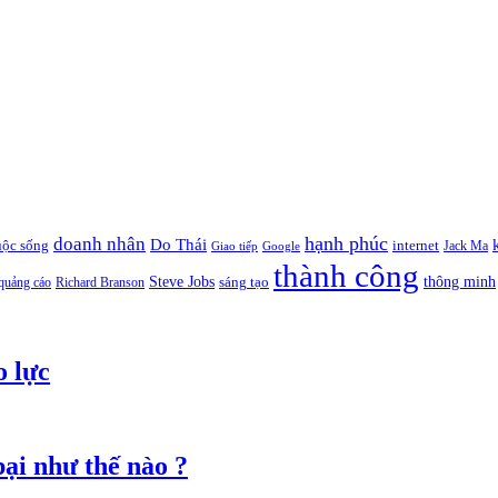
hạnh phúc
doanh nhân
Do Thái
uộc sống
internet
Jack Ma
Giao tiếp
Google
thành công
thông minh
Steve Jobs
sáng tạo
quảng cáo
Richard Branson
o lực
ại như thế nào ?