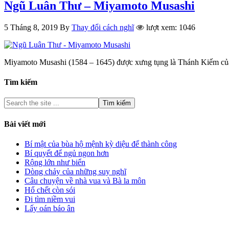
Ngũ Luân Thư – Miyamoto Musashi
5 Tháng 8, 2019
By
Thay đổi cách nghĩ
lượt xem: 1046
Miyamoto Musashi (1584 – 1645) được xưng tụng là Thánh Kiếm củ
Tìm kiếm
Bài viết mới
Bí mật của bùa hộ mệnh kỳ diệu để thành công
Bí quyết để ngủ ngon hơn
Rộng lớn như biển
Dòng chảy của những suy nghĩ
Câu chuyện về nhà vua và Bà la môn
Hổ chết còn sói
Đi tìm niềm vui
Lấy oán báo ân