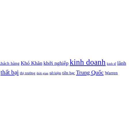
kinh doanh
Khó Khăn
khởi nghiệp
lãnh
khách hàng
kinh tế
thất bại
Trung Quốc
Warren
tiền bạc
thị trường
tiết kiệm
thời gian