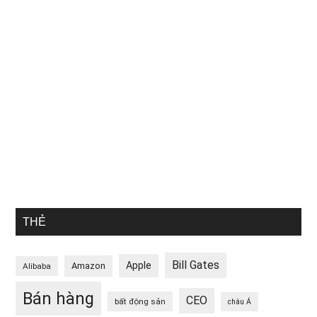
THẺ
Bill Gates
Apple
Amazon
Alibaba
Bán hàng
CEO
bất động sản
châu Á