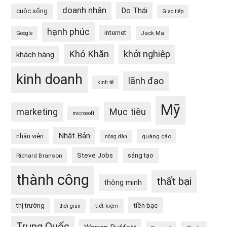
doanh nhân
Do Thái
cuộc sống
Giao tiếp
hạnh phúc
internet
Jack Ma
Google
Khó Khăn
khởi nghiệp
khách hàng
kinh doanh
lãnh đạo
kinh tế
Mỹ
Mục tiêu
marketing
microsoft
Nhật Bản
nhân viên
quảng cáo
nông dân
Steve Jobs
sáng tạo
Richard Branson
thành công
thất bại
thông minh
tiền bạc
thị trường
tiết kiệm
thời gian
Trung Quốc