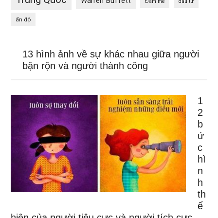
Warren Buffett
Đam mê
đầu tư
ấn độ
13 hình ảnh về sự khác nhau giữa người
bận rộn và người thành công
1
2
b
ứ
c
hì
n
h
th
ể
hiện của người tiêu cực và người tích cực