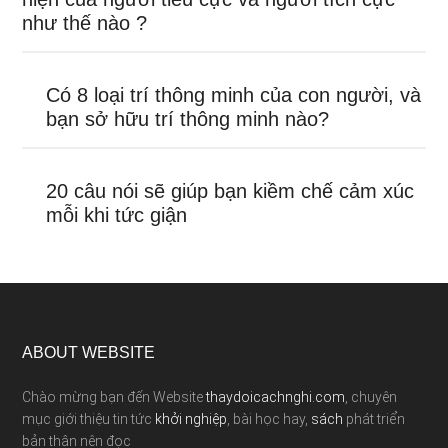
như thế nào ?
Có 8 loại trí thông minh của con người, và
bạn sở hữu trí thông minh nào?
20 câu nói sẽ giúp bạn kiềm chế cảm xúc
mỗi khi tức giận
ABOUT WEBSITE
Chào mừng bạn đến Website
thaydoicachnghi.com
, chuyên
mục giới thiệu tin tức
khởi nghiệp
, bài học hay,
sách
phát triển
bản thân nên đọc