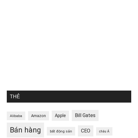
THẺ
Bill Gates
Apple
Amazon
Alibaba
Bán hàng
CEO
bất động sản
châu Á