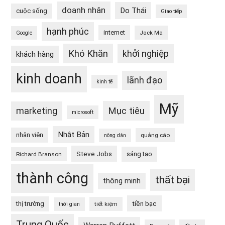
doanh nhân
Do Thái
cuộc sống
Giao tiếp
hạnh phúc
internet
Jack Ma
Google
Khó Khăn
khởi nghiệp
khách hàng
kinh doanh
lãnh đạo
kinh tế
Mỹ
Mục tiêu
marketing
microsoft
Nhật Bản
nhân viên
quảng cáo
nông dân
Steve Jobs
sáng tạo
Richard Branson
thành công
thất bại
thông minh
tiền bạc
thị trường
tiết kiệm
thời gian
Trung Quốc