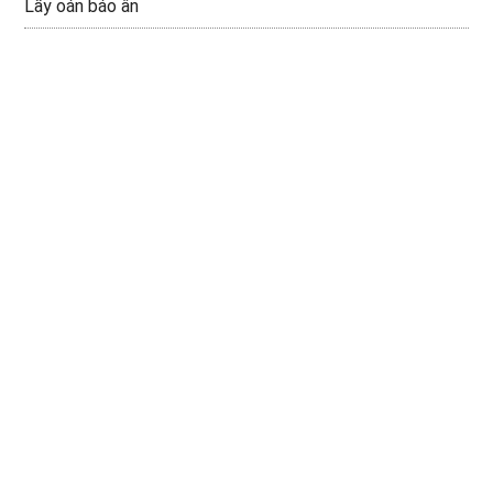
Lấy oán báo ân