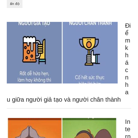
ấn độ
Đi
ể
m
k
h
á
c
n
h
a
u giữa người giả tạo và người chân thành
In
te
rn