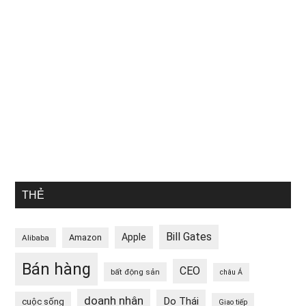
THẺ
Bill Gates
Apple
Amazon
Alibaba
Bán hàng
CEO
bất động sản
châu Á
doanh nhân
Do Thái
cuộc sống
Giao tiếp