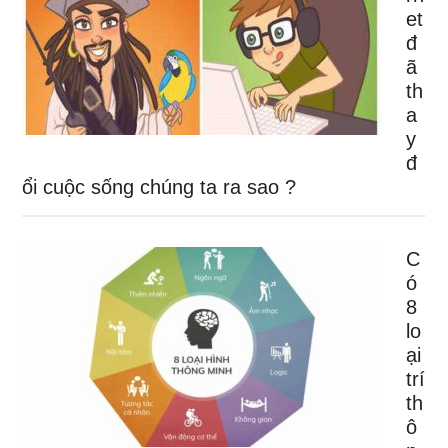
et
đ
ã
th
a
y
đ
ổi cuộc sống chúng ta ra sao ?
C
ó
8
lo
ại
trí
th
ô