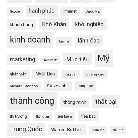
hạnh phúc
internet
Jack Ma
Google
Khó Khăn
khởi nghiệp
khách hàng
kinh doanh
lãnh đạo
kinh tế
Mỹ
Mục tiêu
marketing
microsoft
Nhật Bản
nhân viên
quảng cáo
nông dân
Steve Jobs
sáng tạo
Richard Branson
thành công
thất bại
thông minh
tiền bạc
thị trường
tiết kiệm
thời gian
Trung Quốc
Warren Buffett
Đam mê
đầu tư