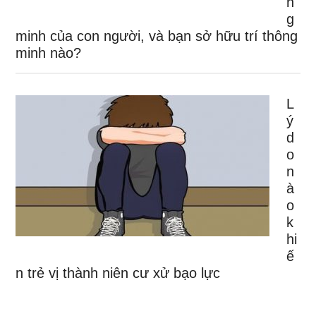
n
g
minh của con người, và bạn sở hữu trí thông
minh nào?
L
ý
d
o
n
à
o
k
hi
ế
n trẻ vị thành niên cư xử bạo lực