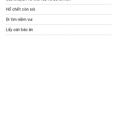
Hổ chết còn sói
Đi tìm niềm vui
Lấy oán báo ân