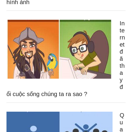
hình ảnh
In
te
rn
et
đ
ã
th
a
y
đ
ổi cuộc sống chúng ta ra sao ?
Q
u
a