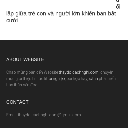
ối
lập giữa trẻ con và người lớn khiến bạn bật
cười
ABOUT WEBSITE
Chào mừng bạn đến Website
thaydoicachnghi.com
, chuyên
mục giới thiệu tin tức
khởi nghiệp
, bài học hay,
sách
phát triển
bản thân nên đọc
CONTACT
Email: thaydoicachnghi.com@gmail.com