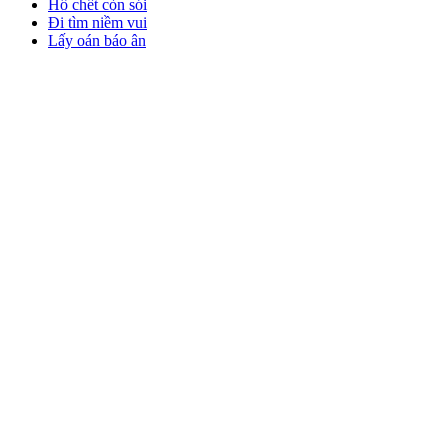
Hổ chết còn sói
Đi tìm niềm vui
Lấy oán báo ân