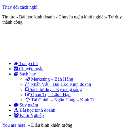
Thay đổi cách nghĩ
Tin tức - Bài học kinh doanh - Chuyện ngắn khởi nghiệp- Tư duy
thành công
Trang chủ
Chuyện ngắn
Sách hay
Marketing – Bán Hàng
Nhân Vật – Bài Học Kinh doanh
Sách tư duy – Kỹ năng sống
Quản Trị – Lãnh Đạo
Tài Chính – Ngân Hàng – Kinh Tế
Suy ngẫm
Bài học kinh doanh
Khởi Nghiệp
You are here:
»
Điều binh khiển tướng