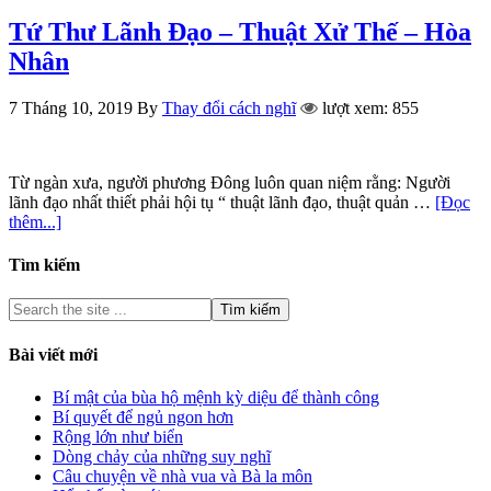
Tứ Thư Lãnh Đạo – Thuật Xử Thế – Hòa
Nhân
7 Tháng 10, 2019
By
Thay đổi cách nghĩ
lượt xem: 855
Từ ngàn xưa, người phương Đông luôn quan niệm rằng: Người
lãnh đạo nhất thiết phải hội tụ “ thuật lãnh đạo, thuật quản …
[Đọc
thêm...]
Tìm kiếm
Bài viết mới
Bí mật của bùa hộ mệnh kỳ diệu để thành công
Bí quyết để ngủ ngon hơn
Rộng lớn như biển
Dòng chảy của những suy nghĩ
Câu chuyện về nhà vua và Bà la môn