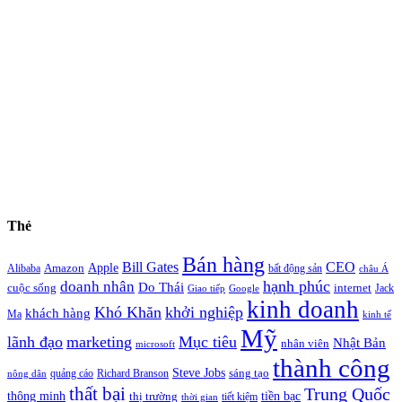
Thẻ
Bán hàng
Bill Gates
CEO
Apple
Amazon
Alibaba
bất động sản
châu Á
hạnh phúc
doanh nhân
Do Thái
cuộc sống
internet
Jack
Giao tiếp
Google
kinh doanh
Khó Khăn
khởi nghiệp
khách hàng
Ma
kinh tế
Mỹ
lãnh đạo
marketing
Mục tiêu
Nhật Bản
nhân viên
microsoft
thành công
Steve Jobs
sáng tạo
quảng cáo
Richard Branson
nông dân
thất bại
Trung Quốc
thông minh
tiền bạc
thị trường
tiết kiệm
thời gian