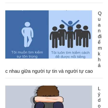
Q
u
a
n
đi
ể
m
k
h
á
c nhau giữa người tự tin và người tự cao
L
ý
d
o