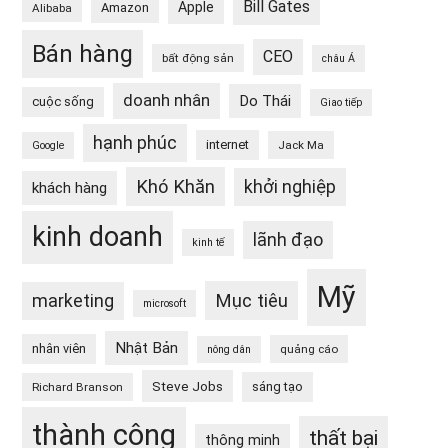
Bill Gates
Apple
Amazon
Alibaba
Bán hàng
CEO
bất động sản
châu Á
doanh nhân
Do Thái
cuộc sống
Giao tiếp
hạnh phúc
internet
Jack Ma
Google
Khó Khăn
khởi nghiệp
khách hàng
kinh doanh
lãnh đạo
kinh tế
Mỹ
Mục tiêu
marketing
microsoft
Nhật Bản
nhân viên
quảng cáo
nông dân
Steve Jobs
sáng tạo
Richard Branson
thành công
thất bại
thông minh