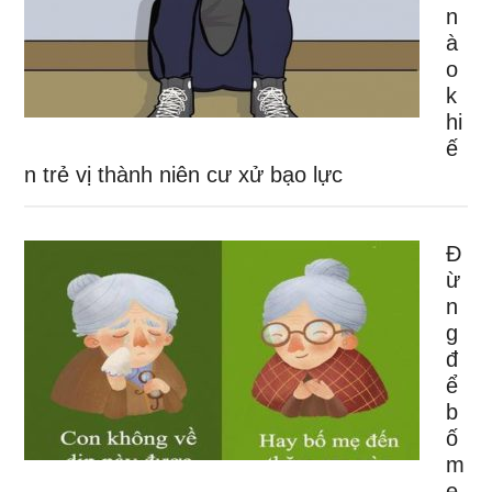
n
à
o
k
hi
ế
n trẻ vị thành niên cư xử bạo lực
Đ
ừ
n
g
đ
ể
b
ố
m
ẹ