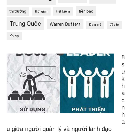
tiền bạc
thị trường
tiết kiệm
thời gian
Trung Quốc
Warren Buffett
Đam mê
đầu tư
ấn độ
8
s
ự
k
h
á
c
n
h
a
u giữa người quản lý và người lãnh đạo