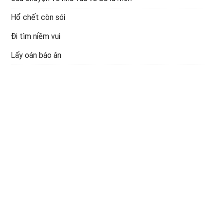
Hổ chết còn sói
Đi tìm niềm vui
Lấy oán báo ân