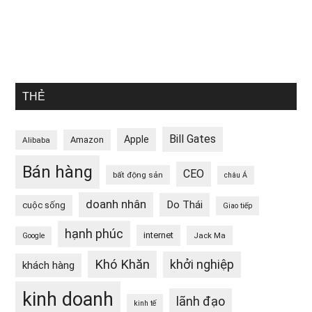
THẺ
Bill Gates
Apple
Amazon
Alibaba
Bán hàng
CEO
bất động sản
châu Á
doanh nhân
Do Thái
cuộc sống
Giao tiếp
hạnh phúc
internet
Jack Ma
Google
Khó Khăn
khởi nghiệp
khách hàng
kinh doanh
lãnh đạo
kinh tế