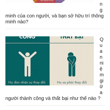
n
g
minh của con người, và bạn sở hữu trí thông
minh nào?
Q
u
a
n
ni
ệ
m
gi
ữ
a
người thành công và thất bại như thế nào ?