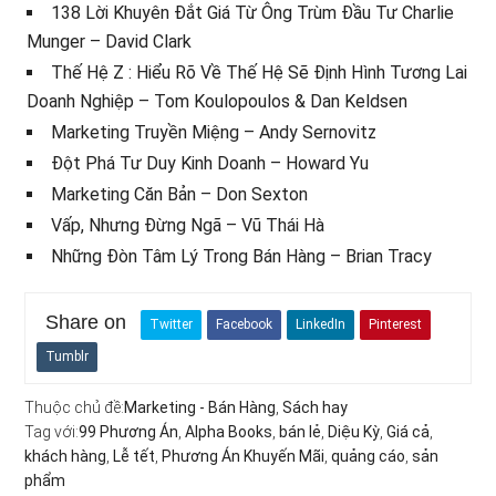
138 Lời Khuyên Đắt Giá Từ Ông Trùm Đầu Tư Charlie
Munger – David Clark
Thế Hệ Z : Hiểu Rõ Về Thế Hệ Sẽ Định Hình Tương Lai
Doanh Nghiệp – Tom Koulopoulos & Dan Keldsen
Marketing Truyền Miệng – Andy Sernovitz
Đột Phá Tư Duy Kinh Doanh – Howard Yu
Marketing Căn Bản – Don Sexton
Vấp, Nhưng Đừng Ngã – Vũ Thái Hà
Những Đòn Tâm Lý Trong Bán Hàng – Brian Tracy
Share on
Twitter
Facebook
LinkedIn
Pinterest
Tumblr
Thuộc chủ đề:
Marketing - Bán Hàng
,
Sách hay
Tag với:
99 Phương Án
,
Alpha Books
,
bán lẻ
,
Diệu Kỳ
,
Giá cả
,
khách hàng
,
Lễ tết
,
Phương Án Khuyến Mãi
,
quảng cáo
,
sản
phẩm