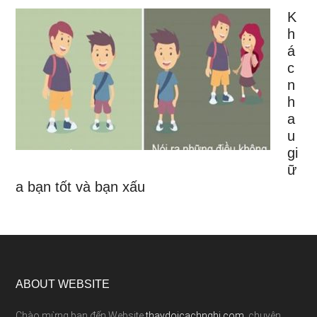
K
h
á
c
n
h
a
u
gi
ữ
a bạn tốt và bạn xấu
ABOUT WEBSITE
Chào mừng bạn đến Website
thaydoicachnghi.com
, chuyên