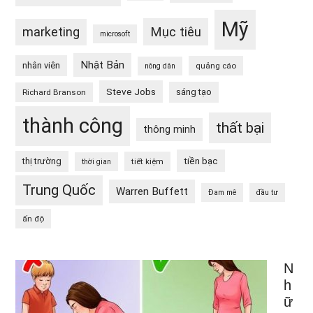
Mỹ
Mục tiêu
marketing
microsoft
Nhật Bản
nhân viên
quảng cáo
nông dân
Steve Jobs
sáng tạo
Richard Branson
thành công
thất bại
thông minh
tiền bạc
thị trường
tiết kiệm
thời gian
Trung Quốc
Warren Buffett
Đam mê
đầu tư
ấn độ
N
h
ữ