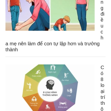
n
g
đi
ề
u
c
h
a mẹ nên làm để con tự lập hơn và trưởng
thành
C
ó
8
lo
ại
trí
th
ô