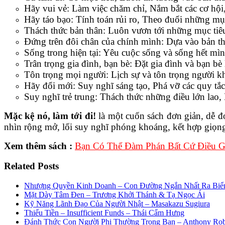
Hãy vui vẻ: Làm việc chăm chỉ, Nắm bắt các cơ hội,
Hãy táo bạo: Tính toán rủi ro, Theo đuổi những mụ
Thách thức bản thân: Luôn vươn tới những mục tiê
Đứng trên đôi chân của chính mình: Dựa vào bản th
Sống trong hiện tại: Yêu cuộc sống và sống hết mìn
Trân trọng gia đình, bạn bè: Đặt gia đình và bạn b
Tôn trọng mọi người: Lịch sự và tôn trọng người k
Hãy đổi mới: Suy nghĩ sáng tạo, Phá vỡ các quy tắ
Suy nghĩ trẻ trung: Thách thức những điều lớn lao,
Mặc kệ nó, làm tới đi!
là một cuốn sách đơn giản, dễ đọ
nhìn rộng mở, lối suy nghĩ phóng khoáng, kết hợp giọng
Xem thêm sách :
Bạn Có Thể Đàm Phán Bất Cứ Điều G
Related Posts
Nhượng Quyền Kinh Doanh – Con Đường Ngắn Nhất Ra Biển
Mặt Dày Tâm Đen – Trương Khởi Thánh & Tạ Ngọc Ái
Kỹ Năng Lãnh Đạo Của Người Nhật – Masakazu Sugiura
Thiếu Tiền – Insufficient Funds – Thái Cẩm Hưng
Đánh Thức Con Người Phi Thường Trong Bạn – Anthony Rob