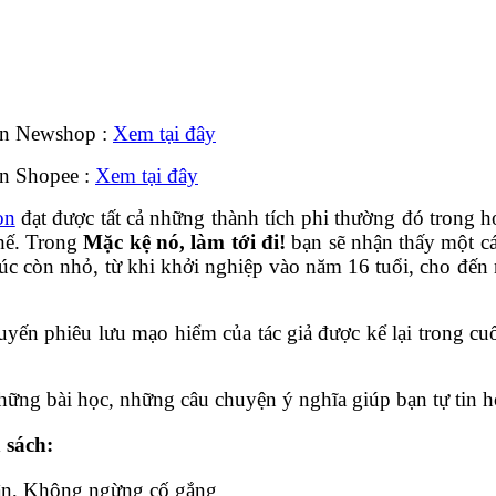
rên Newshop :
Xem tại đây
ên Shopee :
Xem tại đây
on
đạt được tất cả những thành tích phi thường đó trong 
hế. Trong
Mặc kệ nó, làm tới đi!
bạn sẽ nhận thấy một c
úc còn nhỏ, từ khi khởi nghiệp vào năm 16 tuổi, cho đến 
uyến phiêu lưu mạo hiểm của tác giả được kể lại trong c
hững bài học, những câu chuyện ý nghĩa giúp bạn tự tin 
 sách:
hân, Không ngừng cố gắng