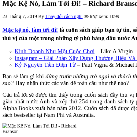
Mặc Kệ Nó, Làm Tới Đi! – Richard Brans
23 Tháng 7, 2019
By
Thay đổi cách nghĩ
lượt xem: 1099
Mặc kệ nó, làm tới đi!
là cuốn sách giúp bạn tự tin, 
thú vị của một trong những tỷ phú hàng đầu nước A
Kinh Doanh Như Một Cuộc Chơi
– Like A Virgin 
Instagram – Giải Pháp Xây Dựng Thương Hiệu Và
Kỷ Nguyên Tiền Điện Tử
– Paul Vigna & Michael J
Bạn sẽ làm gì khi
đứng trước những trở ngại và thách t
sao?
Hay nhận thức các vấn để toàn cầu như thế nào?
Câu trả lời sẽ được tìm thấy trong cuốn sách đầy thú vị
giàu nhất nước Anh và xếp thứ 254 trong danh sách tỷ p
Alpha Books xuất bản năm 2012. Cuốn sách đã được dịch
sách bestseller tại Nam Phi và Australia.