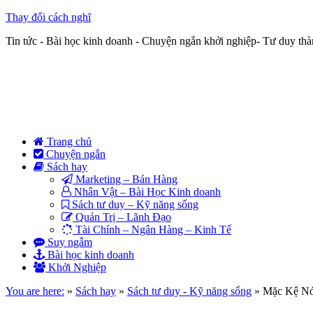
Thay đổi cách nghĩ
Tin tức - Bài học kinh doanh - Chuyện ngắn khởi nghiệp- Tư duy th
Trang chủ
Chuyện ngắn
Sách hay
Marketing – Bán Hàng
Nhân Vật – Bài Học Kinh doanh
Sách tư duy – Kỹ năng sống
Quản Trị – Lãnh Đạo
Tài Chính – Ngân Hàng – Kinh Tế
Suy ngẫm
Bài học kinh doanh
Khởi Nghiệp
You are here:
»
Sách hay
»
Sách tư duy - Kỹ năng sống
»
Mặc Kệ Nó,