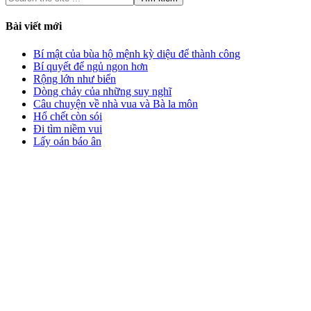
Bài viết mới
Bí mật của bùa hộ mệnh kỳ diệu để thành công
Bí quyết để ngủ ngon hơn
Rộng lớn như biển
Dòng chảy của những suy nghĩ
Câu chuyện về nhà vua và Bà la môn
Hổ chết còn sói
Đi tìm niềm vui
Lấy oán báo ân