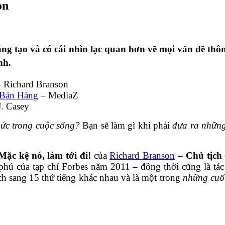
on
sáng tạo và có cái nhìn lạc quan hơn về mọi vấn đề t
nh.
– Richard Branson
 Bán Hàng
– MediaZ
. Casey
hức trong cuộc sống?
Bạn sẽ làm gì khi phải
đưa ra những
Mặc kệ nó, làm tới đi!
của
Richard Branson
–
Chủ tịch 
hú của tạp chí Forbes năm 2011 – đồng thời cũng là tác
 sang 15 thứ tiếng khác nhau và là một trong
những cuốn