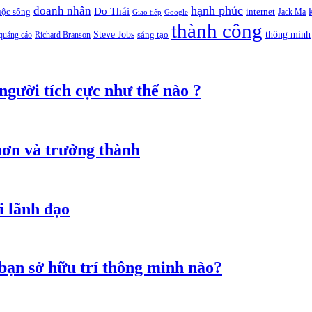
hạnh phúc
doanh nhân
Do Thái
uộc sống
internet
Jack Ma
Giao tiếp
Google
thành công
thông minh
Steve Jobs
sáng tạo
quảng cáo
Richard Branson
 người tích cực như thế nào ?
hơn và trưởng thành
i lãnh đạo
 bạn sở hữu trí thông minh nào?