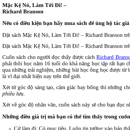
Mặc Kệ Nó, Làm Tới Đi! –
Richard Branson
Nếu có điều kiện bạn hãy mua sách để ủng hộ tác giả
Đặt sách Mặc Kệ Nó, Làm Tới Đi! – Richard Branson t
Đặt sách Mặc Kệ Nó, Làm Tới Đi! – Richard Branson tr
Cuốn sách cho người đọc thấy được cách
Richard Brans
phải thôi học năm 16 tuổi do khả năng học tập rất hạn c
qua những trải nghiệm, những bài học ông học được từ l
là vĩ đại nhất hiện nay trên thế giới.
Xét từ góc độ sáng tạo, cảm giác bay bổng thì những ch
phiêu lưu.
Xét về góc độ nhân văn, cuốn sách này sẽ cho bạn đọc n
Những điều giá trị mà bạn có thể tìm thấy trong cuốn
Cứ làm đi: Có mục tiêu, Luôn tin tưởng vào bản t