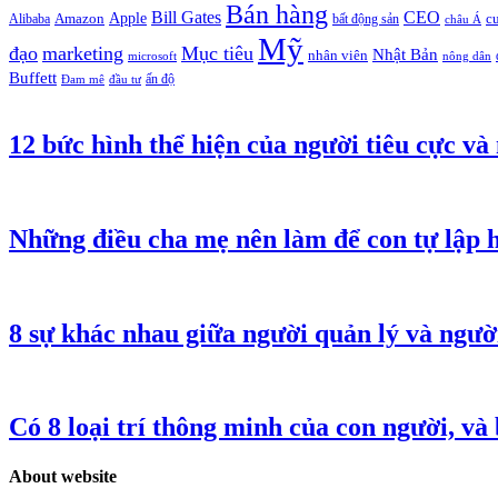
Bán hàng
Bill Gates
CEO
Apple
Amazon
c
Alibaba
bất động sản
châu Á
Mỹ
đạo
marketing
Mục tiêu
Nhật Bản
nhân viên
microsoft
nông dân
Buffett
ấn độ
Đam mê
đầu tư
12 bức hình thể hiện của người tiêu cực và
Những điều cha mẹ nên làm để con tự lập 
8 sự khác nhau giữa người quản lý và ngườ
Có 8 loại trí thông minh của con người, và
About website