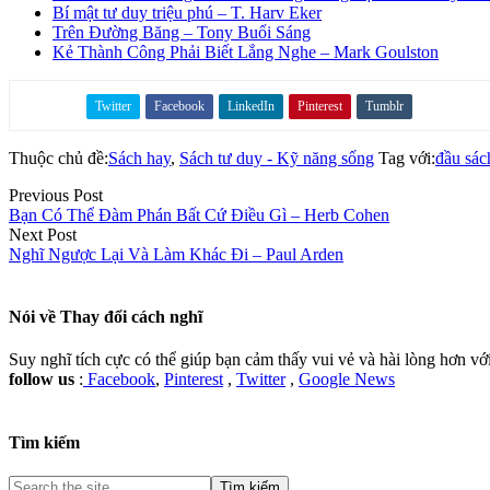
Bí mật tư duy triệu phú – T. Harv Eker
Trên Đường Băng – Tony Buổi Sáng
Kẻ Thành Công Phải Biết Lắng Nghe – Mark Goulston
Twitter
Facebook
LinkedIn
Pinterest
Tumblr
Share on
Thuộc chủ đề:
Sách hay
,
Sách tư duy - Kỹ năng sống
Tag với:
đầu sách
Previous Post
Bạn Có Thể Đàm Phán Bất Cứ Điều Gì – Herb Cohen
Next Post
Nghĩ Ngược Lại Và Làm Khác Đi – Paul Arden
Nói về
Thay đổi cách nghĩ
Suy nghĩ tích cực có thể giúp bạn cảm thấy vui vẻ và hài lòng hơn v
follow us
:
Facebook
,
Pinterest
,
Twitter
,
Google News
Tìm kiếm