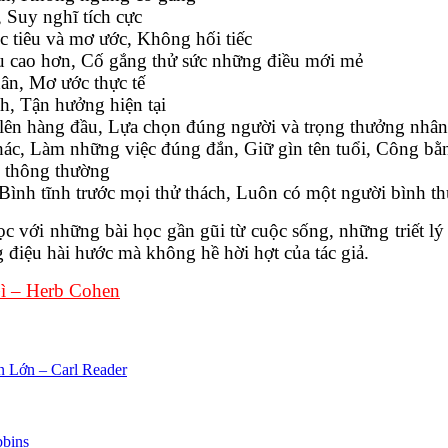
 Suy nghĩ tích cực
c tiêu và mơ ước, Không hối tiếc
u cao hơn, Cố gắng thử sức những điều mới mẻ
ân, Mơ ước thực tế
h, Tận hưởng hiện tại
è lên hàng đầu, Lựa chọn đúng người và trọng thưởng nhân 
hác, Làm những việc đúng đắn, Giữ gìn tên tuổi, Công b
c thông thường
 Bình tĩnh trước mọi thử thách, Luôn có một người bình t
c với những bài học gần gũi từ cuộc sống, những triết lý 
 điệu hài hước mà không hề hời hợt của tác giả.
ì – Herb Cohen
 Lớn – Carl Reader
bins