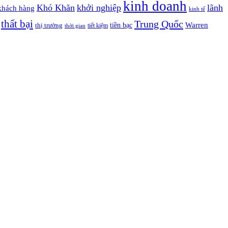
kinh doanh
Khó Khăn
khởi nghiệp
lãnh
khách hàng
kinh tế
thất bại
Trung Quốc
Warren
tiền bạc
thị trường
tiết kiệm
thời gian