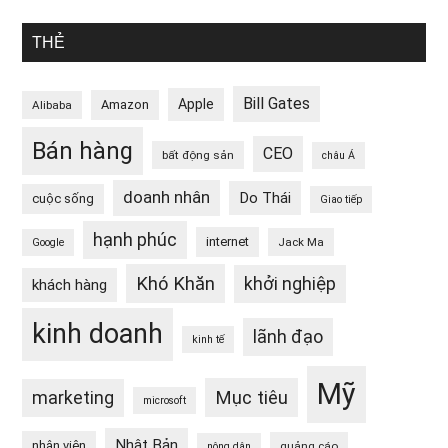
THẺ
Bill Gates
Apple
Amazon
Alibaba
Bán hàng
CEO
bất động sản
châu Á
doanh nhân
Do Thái
cuộc sống
Giao tiếp
hạnh phúc
internet
Jack Ma
Google
Khó Khăn
khởi nghiệp
khách hàng
kinh doanh
lãnh đạo
kinh tế
Mỹ
Mục tiêu
marketing
microsoft
Nhật Bản
nhân viên
quảng cáo
nông dân