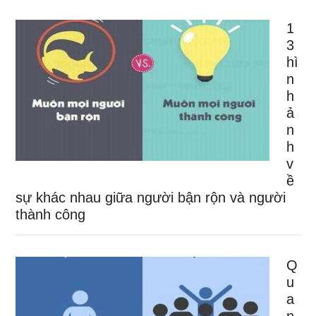
1
3
hì
n
h
ả
n
h
v
ề
sự khác nhau giữa người bận rộn và người
thành công
Q
u
a