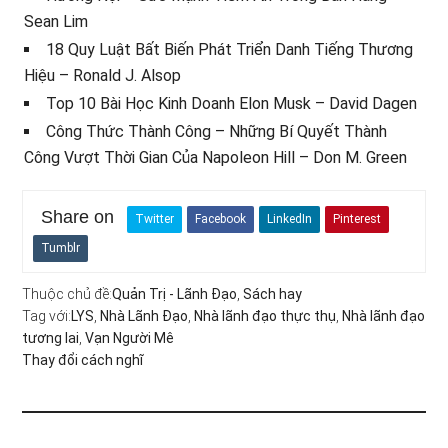
Sean Lim
18 Quy Luật Bất Biến Phát Triển Danh Tiếng Thương
Hiệu – Ronald J. Alsop
Top 10 Bài Học Kinh Doanh Elon Musk – David Dagen
Công Thức Thành Công – Những Bí Quyết Thành
Công Vượt Thời Gian Của Napoleon Hill – Don M. Green
Share on
Twitter
Facebook
LinkedIn
Pinterest
Tumblr
Thuộc chủ đề:
Quản Trị - Lãnh Đạo
,
Sách hay
Tag với:
LYS
,
Nhà Lãnh Đạo
,
Nhà lãnh đạo thực thụ
,
Nhà lãnh đạo
tương lai
,
Vạn Người Mê
Thay đổi cách nghĩ