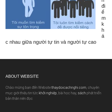
n
đi
ể
m
k
h
á
c nhau giữa người tự tin và người tự cao
ABOUT WEBSITE
Chào mừng bạn đến Website
thaydoicachnghi.com
, chuyên
mục giới thiệu tin tức
khởi nghiệp
, bài học hay,
sách
phát triển
bản thân nên đọc