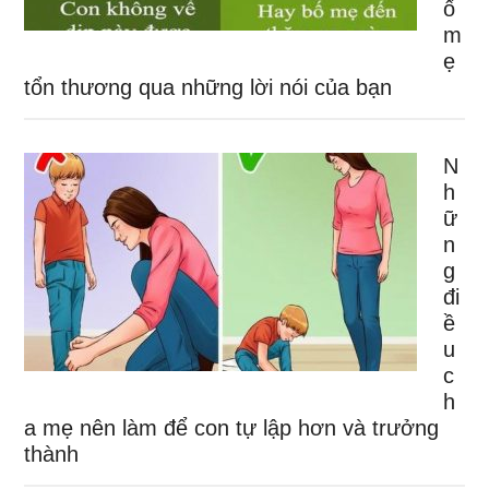
ố
m
ẹ
tổn thương qua những lời nói của bạn
N
h
ữ
n
g
đi
ề
u
c
h
a mẹ nên làm để con tự lập hơn và trưởng
thành