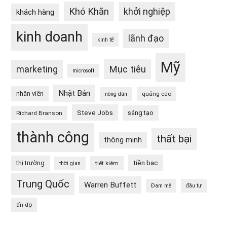
Khó Khăn
khởi nghiệp
khách hàng
kinh doanh
lãnh đạo
kinh tế
Mỹ
Mục tiêu
marketing
microsoft
Nhật Bản
nhân viên
quảng cáo
nông dân
Steve Jobs
sáng tạo
Richard Branson
thành công
thất bại
thông minh
tiền bạc
thị trường
tiết kiệm
thời gian
Trung Quốc
Warren Buffett
Đam mê
đầu tư
ấn độ