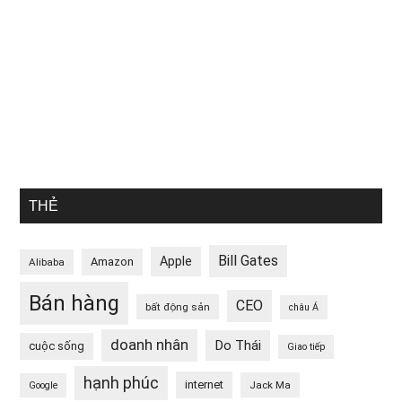
THẺ
Bill Gates
Apple
Amazon
Alibaba
Bán hàng
CEO
bất động sản
châu Á
doanh nhân
Do Thái
cuộc sống
Giao tiếp
hạnh phúc
internet
Jack Ma
Google