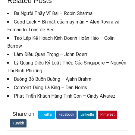
Related Posts
Ba Người Thầy Vĩ Đại – Robin Sharma
Good Luck – Bí mật của may mắn – Alex Rovira và
Fernando Trías de Bes
Tạo Lập Kế Hoạch Kinh Doanh Hoàn Hảo – Colin
Barrow
Làm Điều Quan Trọng – John Doerr
Lý Quang Diệu Kỷ Luật Thép Của Singapore – Nguyễn
Thị Bích Phương
Buông Bỏ Buồn Buông – Ajahn Brahm
Content Đúng Là King – Dan Norris
Phát Triển Khách Hàng Tinh Gọn – Cindy Alvarez
Share on
Twitter
Facebook
LinkedIn
Pinterest
Tumblr