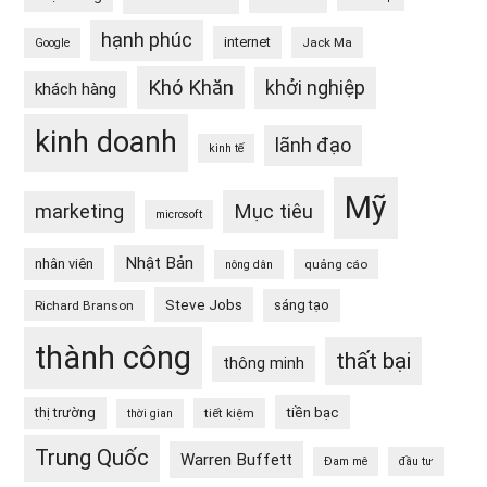
hạnh phúc
internet
Jack Ma
Google
Khó Khăn
khởi nghiệp
khách hàng
kinh doanh
lãnh đạo
kinh tế
Mỹ
Mục tiêu
marketing
microsoft
Nhật Bản
nhân viên
quảng cáo
nông dân
Steve Jobs
sáng tạo
Richard Branson
thành công
thất bại
thông minh
tiền bạc
thị trường
tiết kiệm
thời gian
Trung Quốc
Warren Buffett
Đam mê
đầu tư