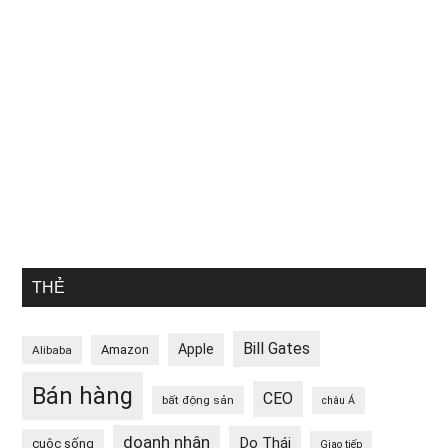
THẺ
Bill Gates
Apple
Amazon
Alibaba
Bán hàng
CEO
bất động sản
châu Á
doanh nhân
Do Thái
cuộc sống
Giao tiếp