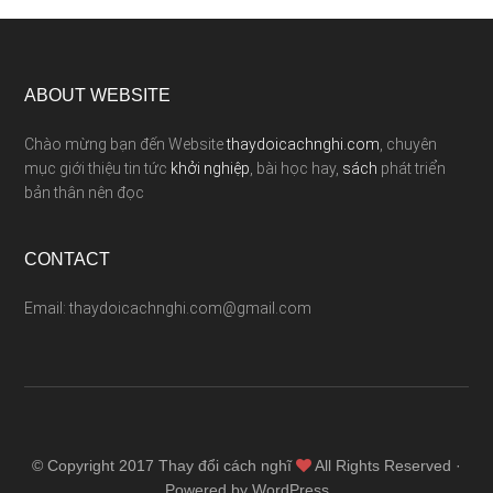
ABOUT WEBSITE
Chào mừng bạn đến Website
thaydoicachnghi.com
, chuyên
mục giới thiệu tin tức
khởi nghiệp
, bài học hay,
sách
phát triển
bản thân nên đọc
CONTACT
Email: thaydoicachnghi.com@gmail.com
© Copyright 2017
Thay đổi cách nghĩ
All Rights Reserved ·
Powered by WordPress