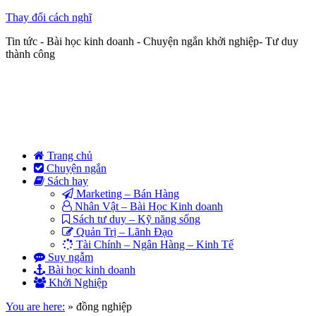
Thay đổi cách nghĩ
Tin tức - Bài học kinh doanh - Chuyện ngắn khởi nghiệp- Tư duy
thành công
Trang chủ
Chuyện ngắn
Sách hay
Marketing – Bán Hàng
Nhân Vật – Bài Học Kinh doanh
Sách tư duy – Kỹ năng sống
Quản Trị – Lãnh Đạo
Tài Chính – Ngân Hàng – Kinh Tế
Suy ngẫm
Bài học kinh doanh
Khởi Nghiệp
You are here:
»
đồng nghiệp