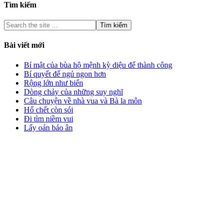
Tìm kiếm
Bài viết mới
Bí mật của bùa hộ mệnh kỳ diệu để thành công
Bí quyết để ngủ ngon hơn
Rộng lớn như biển
Dòng chảy của những suy nghĩ
Câu chuyện về nhà vua và Bà la môn
Hổ chết còn sói
Đi tìm niềm vui
Lấy oán báo ân