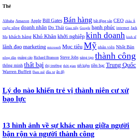
Thẻ
Bán hàng
Bill Gates
CEO
Apple
Amazon
Alibaba
bất động sản
châu Á
hạnh phúc
doanh nhân
Do Thái
cuộc sống
internet
Jack
Giao tiếp
Google
kinh doanh
Khó Khăn
khởi nghiệp
khách hàng
Ma
kinh tế
Mỹ
lãnh đạo
marketing
Mục tiêu
Nhật Bản
nhân viên
microsoft
thành công
Steve Jobs
sáng tạo
quảng cáo
Richard Branson
nông dân
thất bại
Trung Quốc
thông minh
tiền bạc
thị trường
tiết kiệm
thời gian
Warren Buffett
ấn độ
Đam mê
đầu tư
Lý do nào khiến trẻ vị thành niên cư xử
bạo lực
13 hình ảnh về sự khác nhau giữa người
bận rộn và người thành công