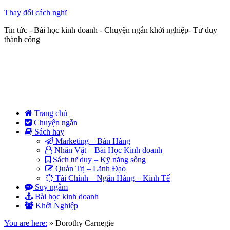
Thay đổi cách nghĩ
Tin tức - Bài học kinh doanh - Chuyện ngắn khởi nghiệp- Tư duy
thành công
Trang chủ
Chuyện ngắn
Sách hay
Marketing – Bán Hàng
Nhân Vật – Bài Học Kinh doanh
Sách tư duy – Kỹ năng sống
Quản Trị – Lãnh Đạo
Tài Chính – Ngân Hàng – Kinh Tế
Suy ngẫm
Bài học kinh doanh
Khởi Nghiệp
You are here:
»
Dorothy Carnegie