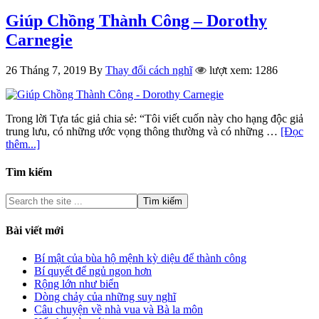
Giúp Chồng Thành Công – Dorothy
Carnegie
26 Tháng 7, 2019
By
Thay đổi cách nghĩ
lượt xem: 1286
Trong lời Tựa tác giả chia sẻ: “Tôi viết cuốn này cho hạng độc giả
trung lưu, có những ước vọng thông thường và có những …
[Đọc
thêm...]
Tìm kiếm
Bài viết mới
Bí mật của bùa hộ mệnh kỳ diệu để thành công
Bí quyết để ngủ ngon hơn
Rộng lớn như biển
Dòng chảy của những suy nghĩ
Câu chuyện về nhà vua và Bà la môn