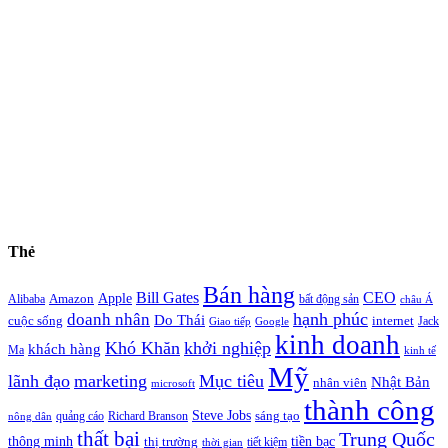
Thẻ
Bán hàng
Bill Gates
CEO
Apple
Amazon
Alibaba
bất động sản
châu Á
hạnh phúc
doanh nhân
Do Thái
cuộc sống
internet
Jack
Giao tiếp
Google
kinh doanh
Khó Khăn
khởi nghiệp
khách hàng
Ma
kinh tế
Mỹ
lãnh đạo
marketing
Mục tiêu
Nhật Bản
nhân viên
microsoft
thành công
Steve Jobs
sáng tạo
quảng cáo
Richard Branson
nông dân
thất bại
Trung Quốc
thông minh
tiền bạc
thị trường
tiết kiệm
thời gian