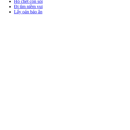
Hổ chết còn sói
Đi tìm niềm vui
Lấy oán báo ân