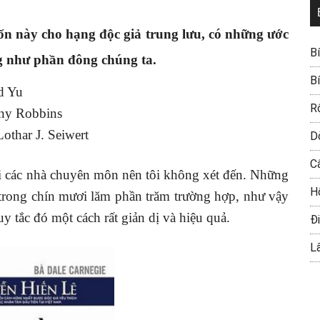
cuốn này cho hạng độc giả trung lưu, có những ước
B
g như phần đông chúng ta.
B
d Yu
R
ny Robbins
othar J. Seiwert
D
C
i các nhà chuyên môn nên tôi không xét đến. Những
H
ể trong chín mươi lăm phần trăm trường hợp, như vậy
y tắc đó một cách rất giản dị và hiệu quả.
Đi
L