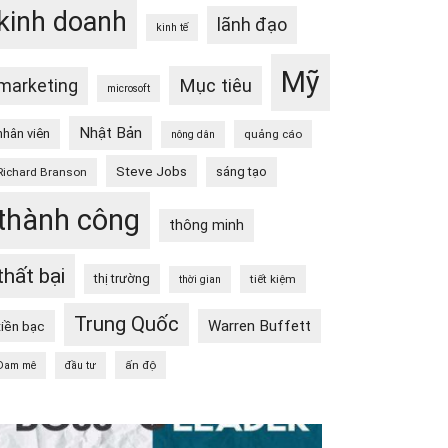
kinh doanh
lãnh đạo
kinh tế
Mỹ
Mục tiêu
marketing
microsoft
Nhật Bản
nhân viên
quảng cáo
nông dân
Steve Jobs
sáng tạo
Richard Branson
thành công
thông minh
thất bại
thị trường
tiết kiệm
thời gian
Trung Quốc
Warren Buffett
tiền bạc
ấn độ
Đam mê
đầu tư