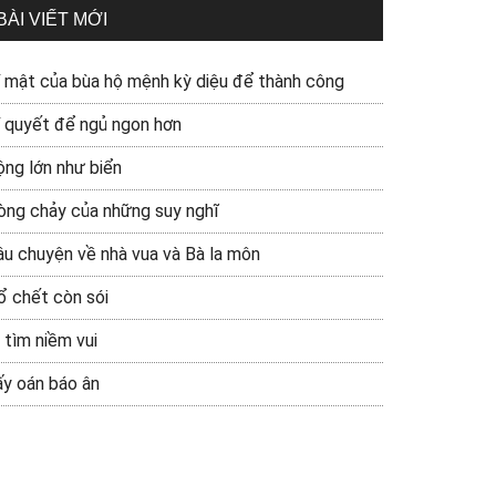
BÀI VIẾT MỚI
í mật của bùa hộ mệnh kỳ diệu để thành công
í quyết để ngủ ngon hơn
ộng lớn như biển
òng chảy của những suy nghĩ
âu chuyện về nhà vua và Bà la môn
ổ chết còn sói
 tìm niềm vui
ấy oán báo ân