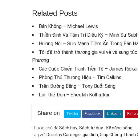
Related Posts
Bán Khống – Michael Lewis
Thiền Định Và Tâm Trí Diệu Kỳ – Minh Sư Subha
Hướng Nội – Sức Mạnh Tiềm Ẩn Trong Bán Hà
Tôi đã trở thành thương gia vui vẻ và sung t
Phương
Các Cuộc Chiến Tranh Tiền Tệ – James Ricka
Phòng Thủ Thương Hiệu – Tim Calkins
Trên Đường Băng – Tony Buổi Sáng
Lợi Thế Đen – Sheelah Kolhatkar
Share on
Twitter
Facebook
LinkedIn
Pinter
Thuộc chủ đề:
Sách hay
,
Sách tư duy - Kỹ năng sống
Tag với:
Dorothy Carnegie
,
gia đình
,
Giúp Chồng Thành 