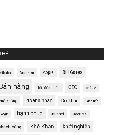
THẺ
Bill Gates
Apple
Amazon
Alibaba
Bán hàng
CEO
bất động sản
châu Á
doanh nhân
Do Thái
cuộc sống
Giao tiếp
hạnh phúc
internet
Jack Ma
Google
Khó Khăn
khởi nghiệp
khách hàng