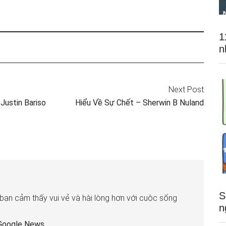
1
n
Next Post
Justin Bariso
Hiểu Về Sự Chết – Sherwin B Nuland
S
 bạn cảm thấy vui vẻ và hài lòng hơn với cuộc sống
n
Google News