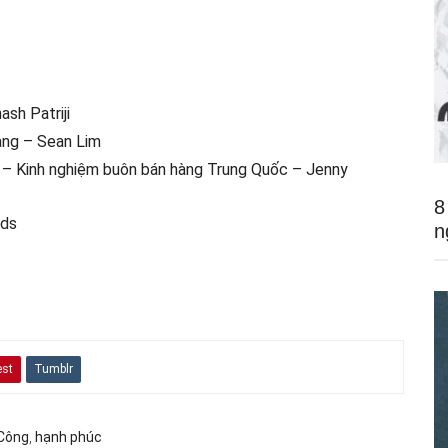
sh Patriji
ng – Sean Lim
úc – Kinh nghiệm buôn bán hàng Trung Quốc – Jenny
8
rds
n
est
Tumblr
Công
,
hạnh phúc