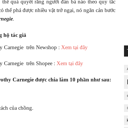
thể quả quyết rằng người đàn bà nào theo quy tắc
có thể phá được nhiều vật trở ngại, nó ngăn cản bước
rnegie
.
 hộ tác giả
y Carnegie trên Newshop :
Xem tại đây
 Carnegie trên Shopee :
Xem tại đây
othy Carnegie được chia làm 10 phần như sau:
cách của chồng.