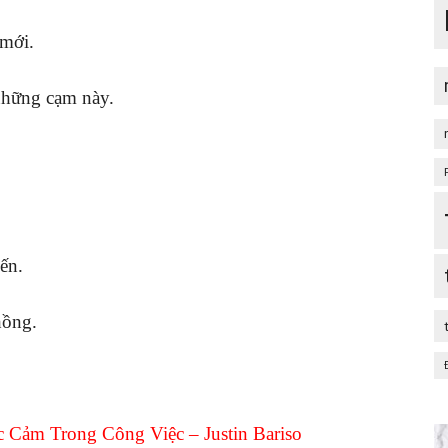
 mới.
những cạm này.
ến.
hồng.
 Cảm Trong Công Việc – Justin Bariso