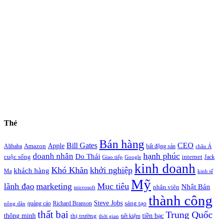
Thẻ
Bán hàng
Bill Gates
CEO
Apple
Amazon
Alibaba
bất động sản
châu Á
hạnh phúc
doanh nhân
Do Thái
cuộc sống
internet
Jack
Giao tiếp
Google
kinh doanh
Khó Khăn
khởi nghiệp
khách hàng
Ma
kinh tế
Mỹ
lãnh đạo
marketing
Mục tiêu
Nhật Bản
nhân viên
microsoft
thành công
Steve Jobs
sáng tạo
quảng cáo
Richard Branson
nông dân
thất bại
Trung Quốc
thông minh
tiền bạc
thị trường
tiết kiệm
thời gian