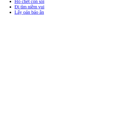
Hổ chết còn sói
Đi tìm niềm vui
Lấy oán báo ân