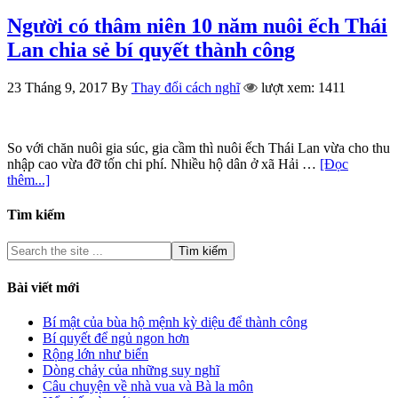
Người có thâm niên 10 năm nuôi ếch Thái
Lan chia sẻ bí quyết thành công
23 Tháng 9, 2017
By
Thay đổi cách nghĩ
lượt xem: 1411
So với chăn nuôi gia súc, gia cầm thì nuôi ếch Thái Lan vừa cho thu
nhập cao vừa đỡ tốn chi phí. Nhiều hộ dân ở xã Hải …
[Đọc
thêm...]
Tìm kiếm
Bài viết mới
Bí mật của bùa hộ mệnh kỳ diệu để thành công
Bí quyết để ngủ ngon hơn
Rộng lớn như biển
Dòng chảy của những suy nghĩ
Câu chuyện về nhà vua và Bà la môn