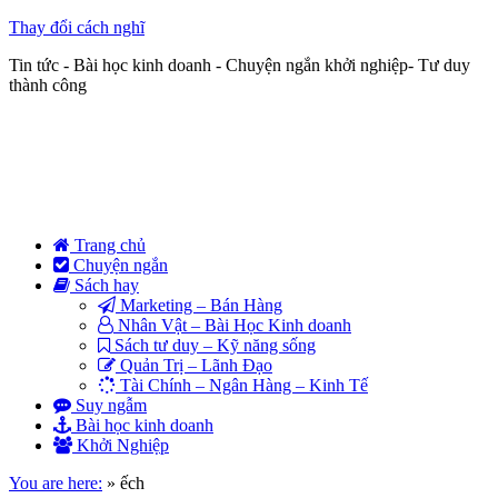
Thay đổi cách nghĩ
Tin tức - Bài học kinh doanh - Chuyện ngắn khởi nghiệp- Tư duy
thành công
Trang chủ
Chuyện ngắn
Sách hay
Marketing – Bán Hàng
Nhân Vật – Bài Học Kinh doanh
Sách tư duy – Kỹ năng sống
Quản Trị – Lãnh Đạo
Tài Chính – Ngân Hàng – Kinh Tế
Suy ngẫm
Bài học kinh doanh
Khởi Nghiệp
You are here:
»
ếch