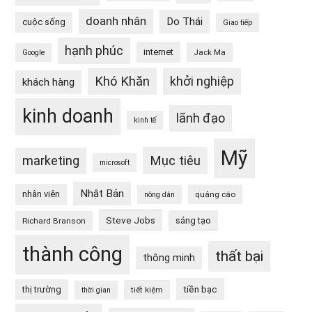
doanh nhân
Do Thái
cuộc sống
Giao tiếp
hạnh phúc
internet
Jack Ma
Google
Khó Khăn
khởi nghiệp
khách hàng
kinh doanh
lãnh đạo
kinh tế
Mỹ
Mục tiêu
marketing
microsoft
Nhật Bản
nhân viên
quảng cáo
nông dân
Steve Jobs
sáng tạo
Richard Branson
thành công
thất bại
thông minh
tiền bạc
thị trường
tiết kiệm
thời gian