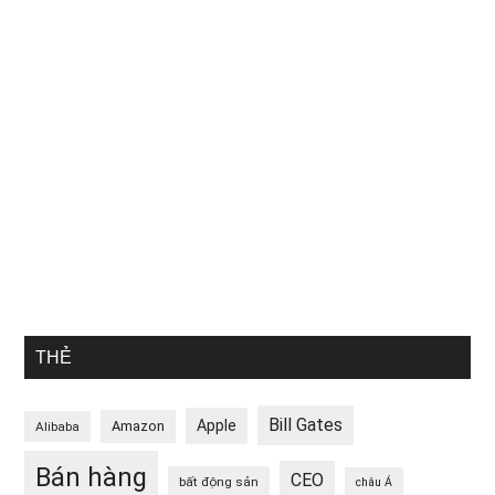
THẺ
Bill Gates
Apple
Amazon
Alibaba
Bán hàng
CEO
bất động sản
châu Á