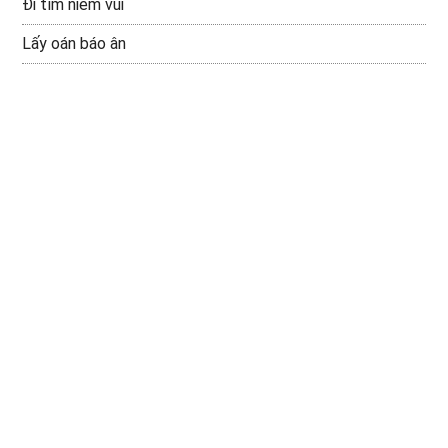
Đi tìm niềm vui
Lấy oán báo ân