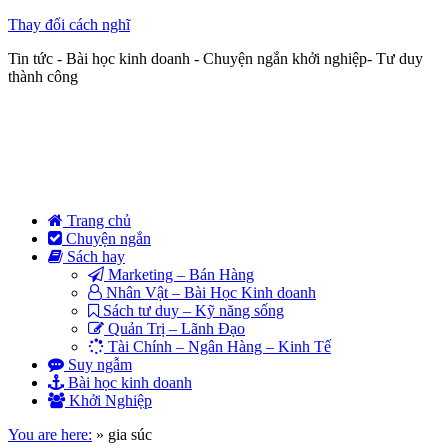
Thay đổi cách nghĩ
Tin tức - Bài học kinh doanh - Chuyện ngắn khởi nghiệp- Tư duy
thành công
Trang chủ
Chuyện ngắn
Sách hay
Marketing – Bán Hàng
Nhân Vật – Bài Học Kinh doanh
Sách tư duy – Kỹ năng sống
Quản Trị – Lãnh Đạo
Tài Chính – Ngân Hàng – Kinh Tế
Suy ngẫm
Bài học kinh doanh
Khởi Nghiệp
You are here:
»
gia súc