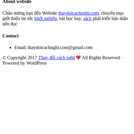
About website
Chào mừng bạn đến Website
thaydoicachnghi.com
, chuyên mục
giới thiệu tin tức
khởi nghiệp
, bài học hay,
sách
phát triển bản thân
nên đọc
Contact
Email: thaydoicachnghi.com@gmail.com
© Copyright 2017
Thay đổi cách nghĩ
All Rights Reserved ·
Powered by WordPress