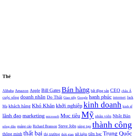
Thẻ
Bán hàng
Bill Gates
CEO
Apple
Amazon
Alibaba
bất động sản
châu Á
hạnh phúc
doanh nhân
Do Thái
cuộc sống
internet
Jack
Giao tiếp
Google
kinh doanh
Khó Khăn
khởi nghiệp
khách hàng
Ma
kinh tế
Mỹ
lãnh đạo
marketing
Mục tiêu
Nhật Bản
nhân viên
microsoft
thành công
Steve Jobs
sáng tạo
quảng cáo
Richard Branson
nông dân
thất bại
Trung Quốc
thông minh
tiền bạc
thị trường
tiết kiệm
thời gian