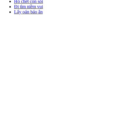
Hổ chết còn sói
Đi tìm niềm vui
Lấy oán báo ân