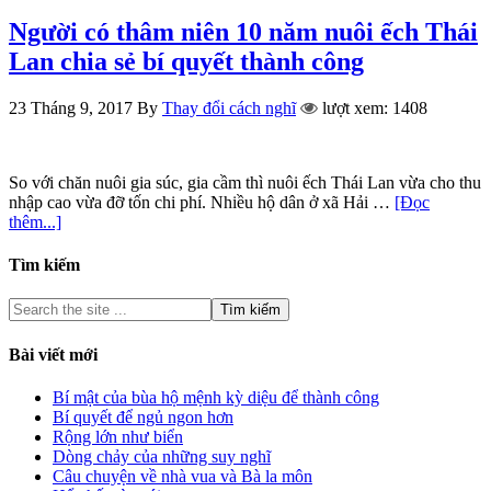
Người có thâm niên 10 năm nuôi ếch Thái
Lan chia sẻ bí quyết thành công
23 Tháng 9, 2017
By
Thay đổi cách nghĩ
lượt xem: 1408
So với chăn nuôi gia súc, gia cầm thì nuôi ếch Thái Lan vừa cho thu
nhập cao vừa đỡ tốn chi phí. Nhiều hộ dân ở xã Hải …
[Đọc
thêm...]
Tìm kiếm
Bài viết mới
Bí mật của bùa hộ mệnh kỳ diệu để thành công
Bí quyết để ngủ ngon hơn
Rộng lớn như biển
Dòng chảy của những suy nghĩ
Câu chuyện về nhà vua và Bà la môn