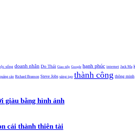
hạnh phúc
doanh nhân
Do Thái
uộc sống
internet
Jack Ma
Giao tiếp
Google
thành công
thông minh
Steve Jobs
sáng tạo
quảng cáo
Richard Branson
i giàu bằng hình ảnh
n cái thành thiên tài