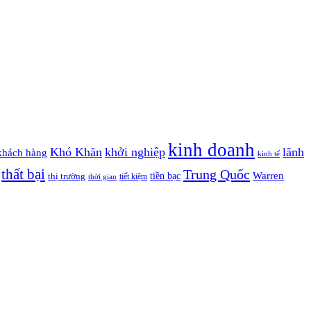
kinh doanh
Khó Khăn
khởi nghiệp
lãnh
khách hàng
kinh tế
thất bại
Trung Quốc
Warren
tiền bạc
thị trường
tiết kiệm
thời gian