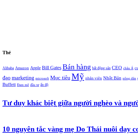
Thẻ
Bán hàng
Bill Gates
CEO
Apple
Amazon
c
Alibaba
bất động sản
châu Á
Mỹ
đạo
marketing
Mục tiêu
Nhật Bản
nhân viên
microsoft
nông dân
Buffett
ấn độ
Đam mê
đầu tư
Tư duy khác biệt giữa người nghèo và ngườ
10 nguyên tắc vàng mẹ Do Thái nuôi dạy co