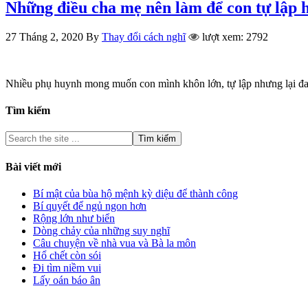
Những điều cha mẹ nên làm để con tự lập 
27 Tháng 2, 2020
By
Thay đổi cách nghĩ
lượt xem: 2792
Nhiều phụ huynh mong muốn con mình khôn lớn, tự lập nhưng lại đa
Tìm kiếm
Bài viết mới
Bí mật của bùa hộ mệnh kỳ diệu để thành công
Bí quyết để ngủ ngon hơn
Rộng lớn như biển
Dòng chảy của những suy nghĩ
Câu chuyện về nhà vua và Bà la môn
Hổ chết còn sói
Đi tìm niềm vui
Lấy oán báo ân