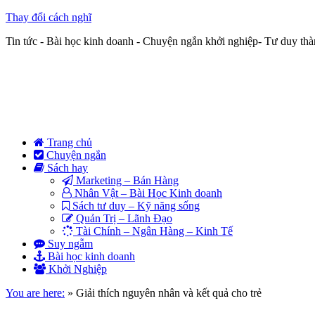
Thay đổi cách nghĩ
Tin tức - Bài học kinh doanh - Chuyện ngắn khởi nghiệp- Tư duy th
Trang chủ
Chuyện ngắn
Sách hay
Marketing – Bán Hàng
Nhân Vật – Bài Học Kinh doanh
Sách tư duy – Kỹ năng sống
Quản Trị – Lãnh Đạo
Tài Chính – Ngân Hàng – Kinh Tế
Suy ngẫm
Bài học kinh doanh
Khởi Nghiệp
You are here:
»
Giải thích nguyên nhân và kết quả cho trẻ