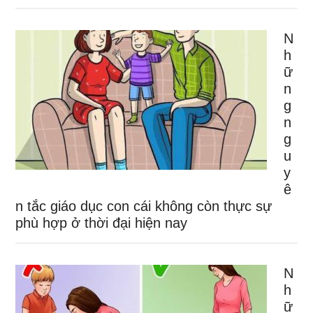
N
h
ữ
n
g
n
g
u
y
ê
n tắc giáo dục con cái không còn thực sự
phù hợp ở thời đại hiện nay
N
h
ữ