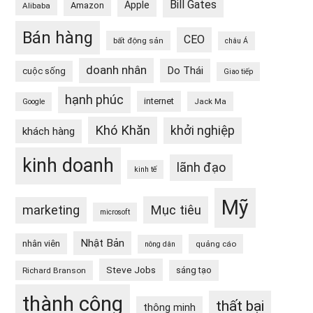
Bill Gates
Apple
Amazon
Alibaba
Bán hàng
CEO
bất động sản
châu Á
doanh nhân
Do Thái
cuộc sống
Giao tiếp
hạnh phúc
internet
Jack Ma
Google
Khó Khăn
khởi nghiệp
khách hàng
kinh doanh
lãnh đạo
kinh tế
Mỹ
Mục tiêu
marketing
microsoft
Nhật Bản
nhân viên
quảng cáo
nông dân
Steve Jobs
sáng tạo
Richard Branson
thành công
thất bại
thông minh