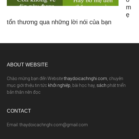
m
ẹ
tổn thương qua những lời nói của bạn
ABOUT WEBSITE
Chào mừng bạn đến Website
thaydoicachnghi.com
, chuyên
mục giới thiệu tin tức
khởi nghiệp
, bài học hay,
sách
phát triển
bản thân nên đọc
CONTACT
Email: thaydoicachnghi.com@gmail.com