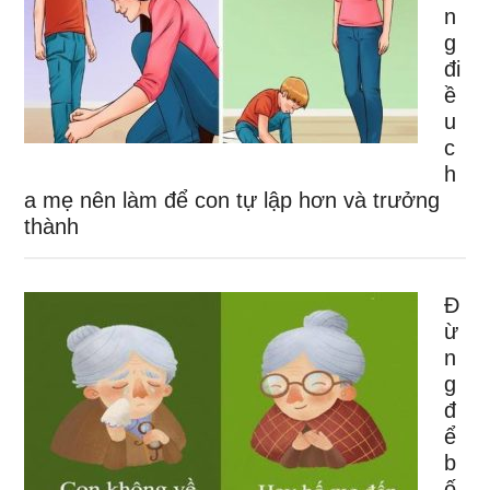
n
g
đi
ề
u
c
h
a mẹ nên làm để con tự lập hơn và trưởng
thành
Đ
ừ
n
g
đ
ể
b
ố