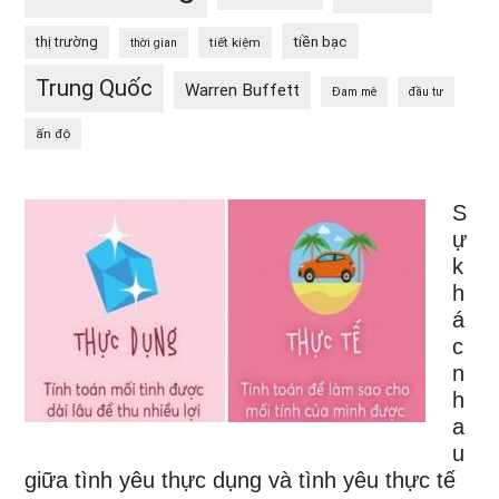
tiền bạc
thị trường
tiết kiệm
thời gian
Trung Quốc
Warren Buffett
Đam mê
đầu tư
ấn độ
S
ự
k
h
á
c
n
h
a
u
giữa tình yêu thực dụng và tình yêu thực tế