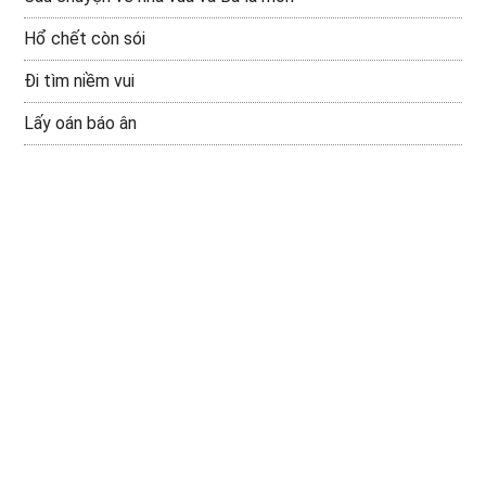
Hổ chết còn sói
Đi tìm niềm vui
Lấy oán báo ân