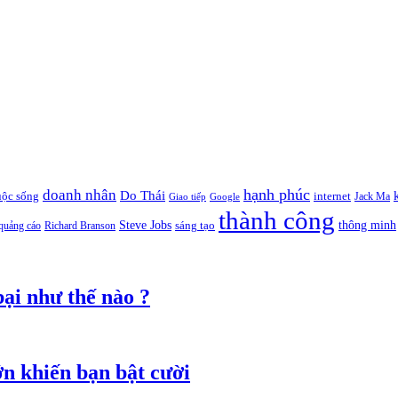
hạnh phúc
doanh nhân
Do Thái
uộc sống
internet
Jack Ma
Giao tiếp
Google
thành công
thông minh
Steve Jobs
sáng tạo
quảng cáo
Richard Branson
ại như thế nào ?
ớn khiến bạn bật cười