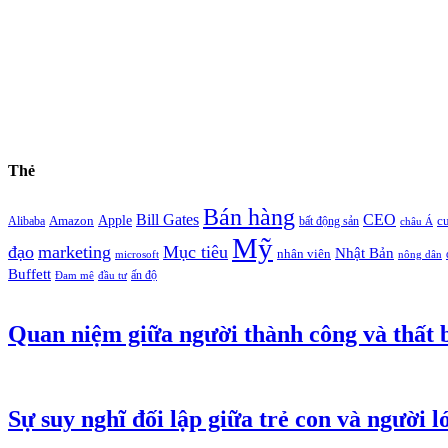
Thẻ
Bán hàng
Bill Gates
CEO
Apple
Amazon
c
Alibaba
bất động sản
châu Á
Mỹ
đạo
marketing
Mục tiêu
Nhật Bản
nhân viên
microsoft
nông dân
Buffett
ấn độ
Đam mê
đầu tư
Quan niệm giữa người thành công và thất b
Sự suy nghĩ đối lập giữa trẻ con và người l