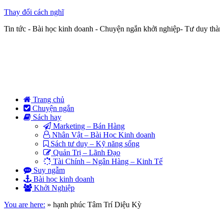
Thay đổi cách nghĩ
Tin tức - Bài học kinh doanh - Chuyện ngắn khởi nghiệp- Tư duy th
Trang chủ
Chuyện ngắn
Sách hay
Marketing – Bán Hàng
Nhân Vật – Bài Học Kinh doanh
Sách tư duy – Kỹ năng sống
Quản Trị – Lãnh Đạo
Tài Chính – Ngân Hàng – Kinh Tế
Suy ngẫm
Bài học kinh doanh
Khởi Nghiệp
You are here:
»
hạnh phúc Tâm Trí Diệu Kỳ