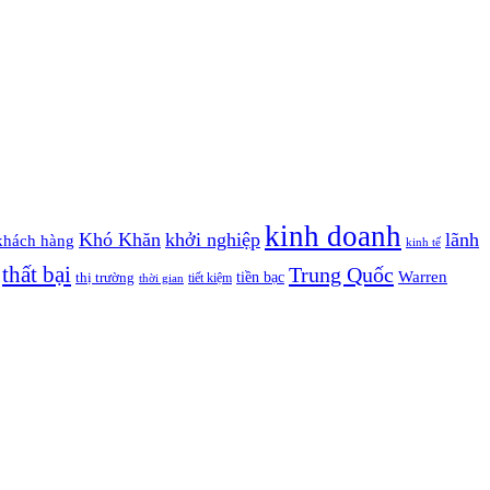
kinh doanh
Khó Khăn
khởi nghiệp
lãnh
khách hàng
kinh tế
thất bại
Trung Quốc
Warren
tiền bạc
thị trường
tiết kiệm
thời gian