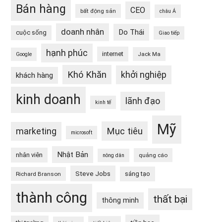
Bán hàng
CEO
bất động sản
châu Á
doanh nhân
Do Thái
cuộc sống
Giao tiếp
hạnh phúc
internet
Jack Ma
Google
Khó Khăn
khởi nghiệp
khách hàng
kinh doanh
lãnh đạo
kinh tế
Mỹ
Mục tiêu
marketing
microsoft
Nhật Bản
nhân viên
quảng cáo
nông dân
Steve Jobs
sáng tạo
Richard Branson
thành công
thất bại
thông minh