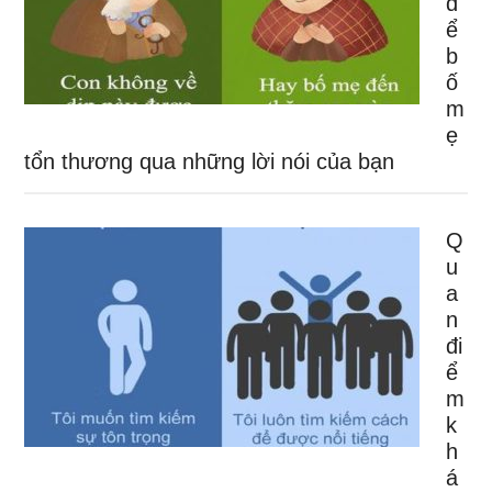
đ
ể
b
ố
m
ẹ
tổn thương qua những lời nói của bạn
Q
u
a
n
đi
ể
m
k
h
á