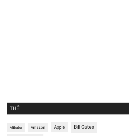
THẺ
Bill Gates
Apple
Amazon
Alibaba