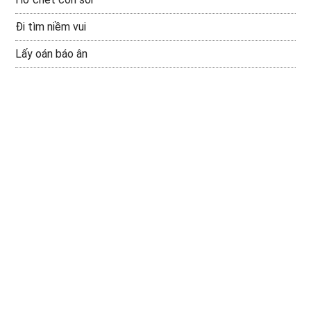
Đi tìm niềm vui
Lấy oán báo ân