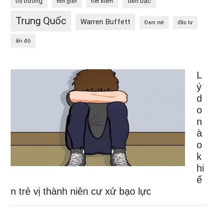
tiền bạc
thị trường
tiết kiệm
thời gian
Trung Quốc
Warren Buffett
Đam mê
đầu tư
ấn độ
L
ý
d
o
n
à
o
k
hi
ế
n trẻ vị thành niên cư xử bạo lực