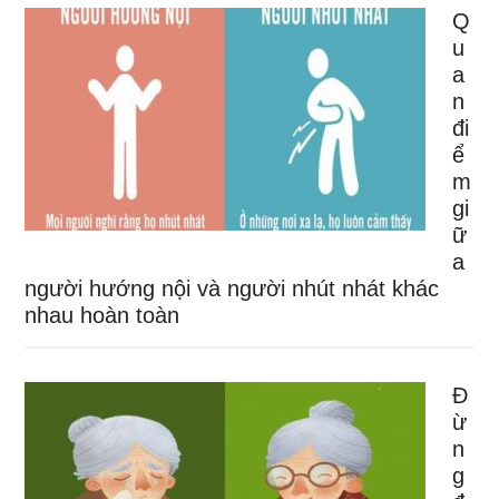
Q
u
a
n
đi
ể
m
gi
ữ
a
người hướng nội và người nhút nhát khác
nhau hoàn toàn
Đ
ừ
n
g