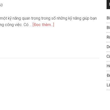
50
B
à một kỹ năng quan trọng trong số những kỹ năng giúp bạn
ng công việc. Có …
[Đọc thêm...]
B
R
D
C
H
Đi
L