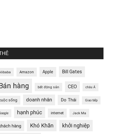
THẺ
Bill Gates
Apple
Amazon
Alibaba
Bán hàng
CEO
bất động sản
châu Á
doanh nhân
Do Thái
cuộc sống
Giao tiếp
hạnh phúc
internet
Jack Ma
Google
Khó Khăn
khởi nghiệp
khách hàng