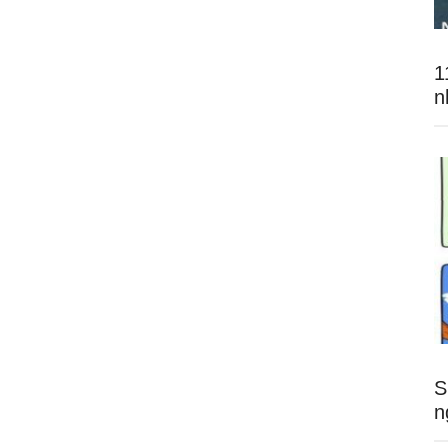
1
n
S
n