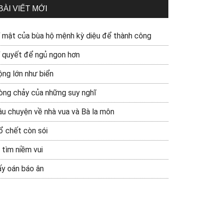
BÀI VIẾT MỚI
í mật của bùa hộ mệnh kỳ diệu để thành công
í quyết để ngủ ngon hơn
ộng lớn như biển
òng chảy của những suy nghĩ
âu chuyện về nhà vua và Bà la môn
ổ chết còn sói
 tìm niềm vui
ấy oán báo ân