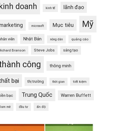
kinh doanh
lãnh đạo
kinh tế
Mỹ
Mục tiêu
marketing
microsoft
Nhật Bản
nhân viên
quảng cáo
nông dân
Steve Jobs
sáng tạo
Richard Branson
thành công
thông minh
thất bại
thị trường
tiết kiệm
thời gian
Trung Quốc
Warren Buffett
tiền bạc
ấn độ
Đam mê
đầu tư