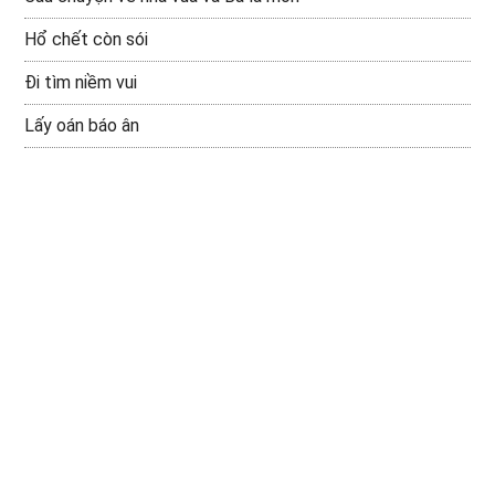
Hổ chết còn sói
Đi tìm niềm vui
Lấy oán báo ân