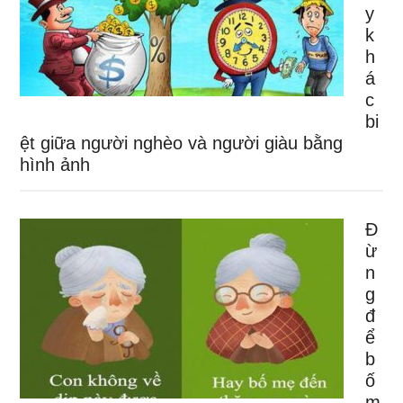
y
k
h
á
c
bi
ệt giữa người nghèo và người giàu bằng
hình ảnh
Đ
ừ
n
g
đ
ể
b
ố
m