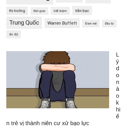
tiền bạc
thị trường
tiết kiệm
thời gian
Trung Quốc
Warren Buffett
Đam mê
đầu tư
ấn độ
L
ý
d
o
n
à
o
k
hi
ế
n trẻ vị thành niên cư xử bạo lực