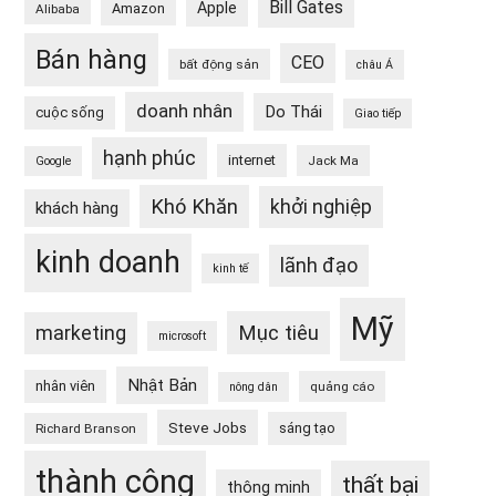
Bill Gates
Apple
Amazon
Alibaba
Bán hàng
CEO
bất động sản
châu Á
doanh nhân
Do Thái
cuộc sống
Giao tiếp
hạnh phúc
internet
Jack Ma
Google
Khó Khăn
khởi nghiệp
khách hàng
kinh doanh
lãnh đạo
kinh tế
Mỹ
Mục tiêu
marketing
microsoft
Nhật Bản
nhân viên
quảng cáo
nông dân
Steve Jobs
sáng tạo
Richard Branson
thành công
thất bại
thông minh