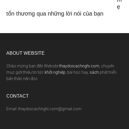
ẹ
tổn thương qua những lời nói của bạn
ABOUT WEBSITE
Chào mừng bạn đến Website
thaydoicachnghi.com
, chuyên
mục giới thiệu tin tức
khởi nghiệp
, bài học hay,
sách
phát triển
bản thân nên đọc
CONTACT
Email: thaydoicachnghi.com@gmail.com