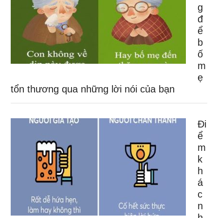
g
đ
ể
b
ố
m
ẹ
tổn thương qua những lời nói của bạn
Đi
ể
m
k
h
á
c
n
h