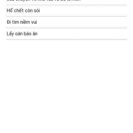
Hổ chết còn sói
Đi tìm niềm vui
Lấy oán báo ân