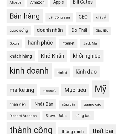
Bill Gates
Apple
Amazon
Alibaba
Bán hàng
CEO
bất động sản
châu Á
doanh nhân
Do Thái
cuộc sống
Giao tiếp
hạnh phúc
internet
Jack Ma
Google
Khó Khăn
khởi nghiệp
khách hàng
kinh doanh
lãnh đạo
kinh tế
Mỹ
Mục tiêu
marketing
microsoft
Nhật Bản
nhân viên
quảng cáo
nông dân
Steve Jobs
sáng tạo
Richard Branson
thành công
thất bại
thông minh