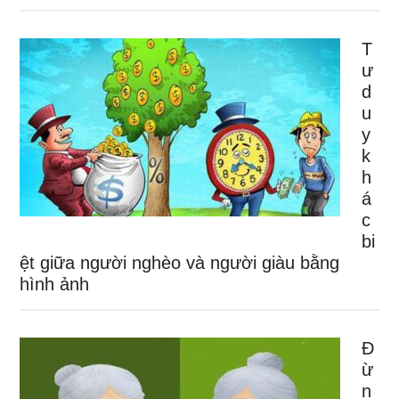
T
ư
d
u
y
k
h
á
c
bi
ệt giữa người nghèo và người giàu bằng
hình ảnh
Đ
ừ
n