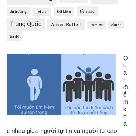
tiền bạc
thị trường
tiết kiệm
thời gian
Trung Quốc
Warren Buffett
Đam mê
đầu tư
ấn độ
Q
u
a
n
đi
ể
m
k
h
á
c nhau giữa người tự tin và người tự cao