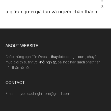
a
u giữa người giả tạo và người chân thành
ABOUT WEBSITE
Chào mừng bạn đến Website
thaydoicachnghi.com
, chuyên
mục giới thiệu tin tức
khởi nghiệp
, bài học hay,
sách
phát triển
bản thân nên đọc
CONTACT
Email: thaydoicachnghi.com@gmail.com