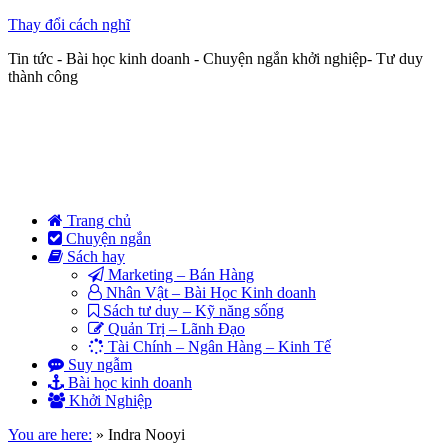
Thay đổi cách nghĩ
Tin tức - Bài học kinh doanh - Chuyện ngắn khởi nghiệp- Tư duy
thành công
Trang chủ
Chuyện ngắn
Sách hay
Marketing – Bán Hàng
Nhân Vật – Bài Học Kinh doanh
Sách tư duy – Kỹ năng sống
Quản Trị – Lãnh Đạo
Tài Chính – Ngân Hàng – Kinh Tế
Suy ngẫm
Bài học kinh doanh
Khởi Nghiệp
You are here:
»
Indra Nooyi