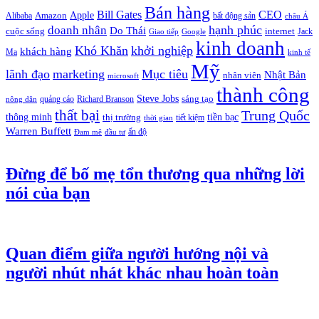
Bán hàng
Bill Gates
CEO
Apple
Amazon
Alibaba
bất động sản
châu Á
hạnh phúc
doanh nhân
Do Thái
cuộc sống
internet
Jack
Giao tiếp
Google
kinh doanh
Khó Khăn
khởi nghiệp
khách hàng
Ma
kinh tế
Mỹ
lãnh đạo
marketing
Mục tiêu
Nhật Bản
nhân viên
microsoft
thành công
Steve Jobs
sáng tạo
quảng cáo
Richard Branson
nông dân
thất bại
Trung Quốc
thông minh
tiền bạc
thị trường
tiết kiệm
thời gian
Warren Buffett
ấn độ
Đam mê
đầu tư
Đừng để bố mẹ tổn thương qua những lời
nói của bạn
Quan điểm giữa người hướng nội và
người nhút nhát khác nhau hoàn toàn