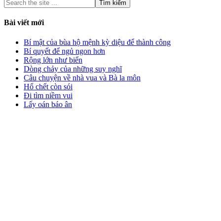
Bài viết mới
Bí mật của bùa hộ mệnh kỳ diệu để thành công
Bí quyết để ngủ ngon hơn
Rộng lớn như biển
Dòng chảy của những suy nghĩ
Câu chuyện về nhà vua và Bà la môn
Hổ chết còn sói
Đi tìm niềm vui
Lấy oán báo ân