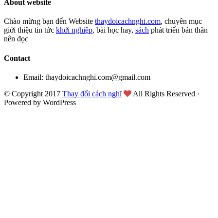
About website
Chào mừng bạn đến Website
thaydoicachnghi.com
, chuyên mục
giới thiệu tin tức
khởi nghiệp
, bài học hay,
sách
phát triển bản thân
nên đọc
Contact
Email: thaydoicachnghi.com@gmail.com
© Copyright 2017
Thay đổi cách nghĩ
All Rights Reserved ·
Powered by WordPress