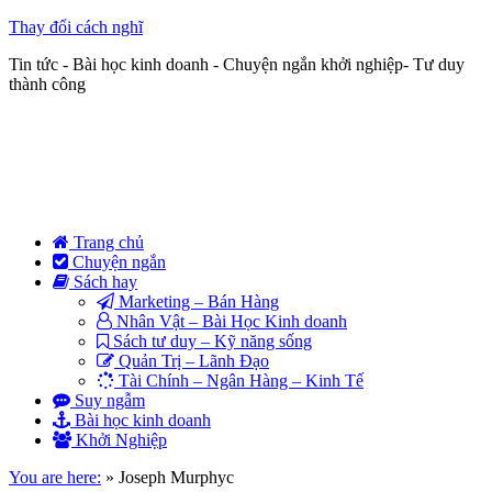
Thay đổi cách nghĩ
Tin tức - Bài học kinh doanh - Chuyện ngắn khởi nghiệp- Tư duy
thành công
Trang chủ
Chuyện ngắn
Sách hay
Marketing – Bán Hàng
Nhân Vật – Bài Học Kinh doanh
Sách tư duy – Kỹ năng sống
Quản Trị – Lãnh Đạo
Tài Chính – Ngân Hàng – Kinh Tế
Suy ngẫm
Bài học kinh doanh
Khởi Nghiệp
You are here:
»
Joseph Murphyc