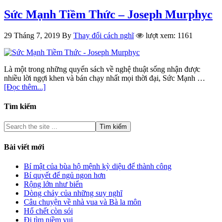
Sức Mạnh Tiềm Thức – Joseph Murphyc
29 Tháng 7, 2019
By
Thay đổi cách nghĩ
lượt xem: 1161
Là một trong những quyển sách về nghệ thuật sống nhận được
nhiều lời ngợi khen và bán chạy nhất mọi thời đại, Sức Mạnh …
[Đọc thêm...]
Tìm kiếm
Bài viết mới
Bí mật của bùa hộ mệnh kỳ diệu để thành công
Bí quyết để ngủ ngon hơn
Rộng lớn như biển
Dòng chảy của những suy nghĩ
Câu chuyện về nhà vua và Bà la môn
Hổ chết còn sói
Đi tìm niềm vui