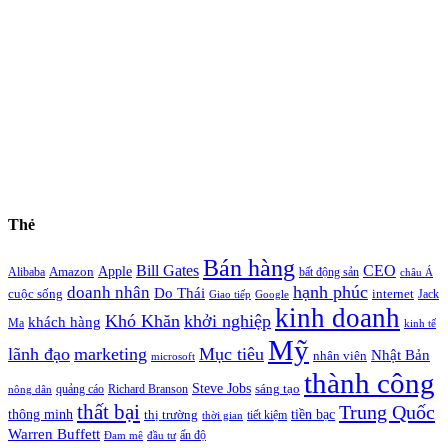
Thẻ
Bán hàng
Bill Gates
CEO
Apple
Amazon
Alibaba
bất động sản
châu Á
hạnh phúc
doanh nhân
Do Thái
cuộc sống
internet
Jack
Giao tiếp
Google
kinh doanh
Khó Khăn
khởi nghiệp
khách hàng
Ma
kinh tế
Mỹ
lãnh đạo
marketing
Mục tiêu
Nhật Bản
nhân viên
microsoft
thành công
Steve Jobs
sáng tạo
quảng cáo
Richard Branson
nông dân
thất bại
Trung Quốc
thông minh
tiền bạc
thị trường
tiết kiệm
thời gian
Warren Buffett
ấn độ
Đam mê
đầu tư