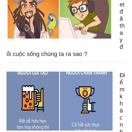
et
đ
ã
th
a
y
đ
ổi cuộc sống chúng ta ra sao ?
Đi
ể
m
k
h
á
c
n
h