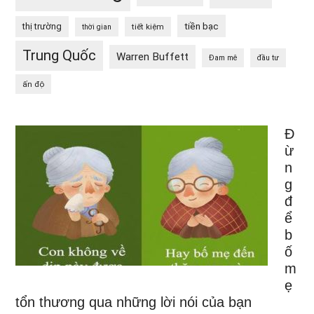
tiền bạc
thị trường
tiết kiệm
thời gian
Trung Quốc
Warren Buffett
Đam mê
đầu tư
ấn độ
Đ
ừ
n
g
đ
ể
b
ố
m
ẹ
tổn thương qua những lời nói của bạn