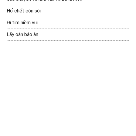
Hổ chết còn sói
Đi tìm niềm vui
Lấy oán báo ân