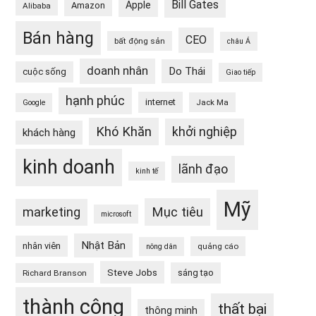
Bill Gates
Apple
Amazon
Alibaba
Bán hàng
CEO
bất động sản
châu Á
doanh nhân
Do Thái
cuộc sống
Giao tiếp
hạnh phúc
internet
Jack Ma
Google
Khó Khăn
khởi nghiệp
khách hàng
kinh doanh
lãnh đạo
kinh tế
Mỹ
Mục tiêu
marketing
microsoft
Nhật Bản
nhân viên
quảng cáo
nông dân
Steve Jobs
sáng tạo
Richard Branson
thành công
thất bại
thông minh