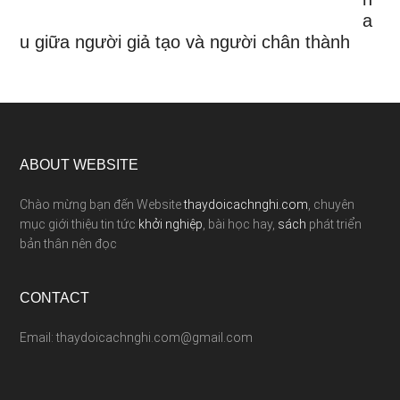
a
u giữa người giả tạo và người chân thành
ABOUT WEBSITE
Chào mừng bạn đến Website
thaydoicachnghi.com
, chuyên
mục giới thiệu tin tức
khởi nghiệp
, bài học hay,
sách
phát triển
bản thân nên đọc
CONTACT
Email: thaydoicachnghi.com@gmail.com