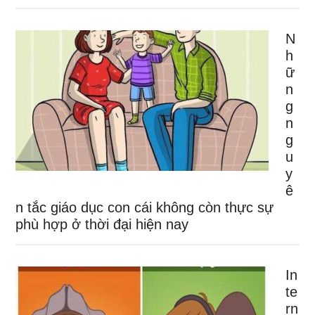
N
h
ữ
n
g
n
g
u
y
ê
n tắc giáo dục con cái không còn thực sự
phù hợp ở thời đại hiện nay
In
te
rn