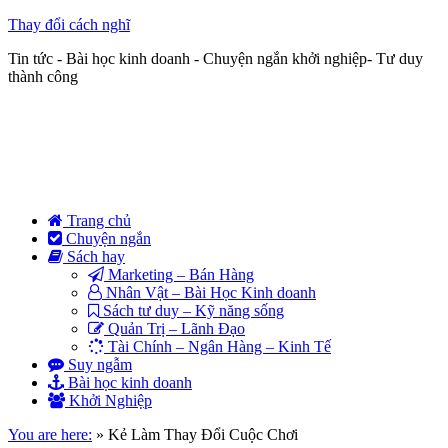
Thay đổi cách nghĩ
Tin tức - Bài học kinh doanh - Chuyện ngắn khởi nghiệp- Tư duy
thành công
Trang chủ
Chuyện ngắn
Sách hay
Marketing – Bán Hàng
Nhân Vật – Bài Học Kinh doanh
Sách tư duy – Kỹ năng sống
Quản Trị – Lãnh Đạo
Tài Chính – Ngân Hàng – Kinh Tế
Suy ngẫm
Bài học kinh doanh
Khởi Nghiệp
You are here:
»
Kẻ Làm Thay Đổi Cuộc Chơi