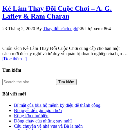
Kẻ Làm Thay Đổi Cuộc Chơi – A. G.
Lafley & Ram Charan
23 Tháng 2, 2020
By
Thay đổi cách nghĩ
lượt xem: 864
Cuốn sách Kẻ Làm Thay Đổi Cuộc Chơi cung cấp cho bạn một
cách mới để suy nghĩ và tư duy về quản trị doanh nghiệp của bạn …
[Đọc thêm...]
Tìm kiếm
Bài viết mới
Bí mật của bùa hộ mệnh kỳ diệu để thành công
Bí quyết để ngủ ngon hơn
Rộng lớn như biển
Dòng chảy của những suy nghĩ
Câu chuyện về nhà vua và Bà la môn