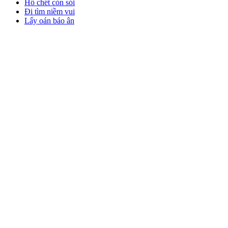
Hổ chết còn sói
Đi tìm niềm vui
Lấy oán báo ân