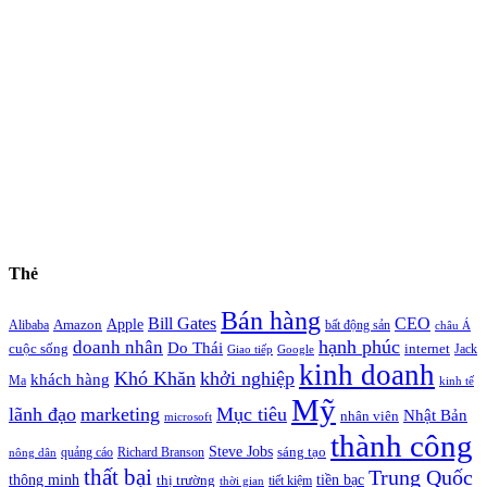
Thẻ
Bán hàng
Bill Gates
CEO
Apple
Amazon
Alibaba
bất động sản
châu Á
hạnh phúc
doanh nhân
Do Thái
cuộc sống
internet
Jack
Giao tiếp
Google
kinh doanh
Khó Khăn
khởi nghiệp
khách hàng
Ma
kinh tế
Mỹ
lãnh đạo
marketing
Mục tiêu
Nhật Bản
nhân viên
microsoft
thành công
Steve Jobs
sáng tạo
quảng cáo
Richard Branson
nông dân
thất bại
Trung Quốc
thông minh
tiền bạc
thị trường
tiết kiệm
thời gian