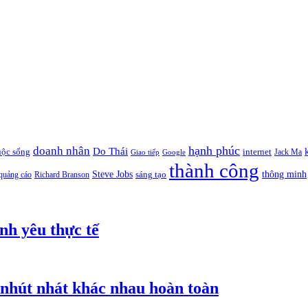
hạnh phúc
doanh nhân
Do Thái
uộc sống
internet
Jack Ma
Giao tiếp
Google
thành công
thông minh
Steve Jobs
sáng tạo
quảng cáo
Richard Branson
nh yêu thực tế
nhút nhát khác nhau hoàn toàn