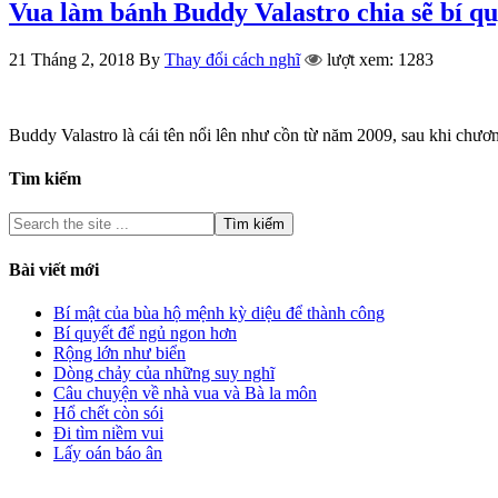
Vua làm bánh Buddy Valastro chia sẽ bí qu
21 Tháng 2, 2018
By
Thay đổi cách nghĩ
lượt xem: 1283
Buddy Valastro là cái tên nổi lên như cồn từ năm 2009, sau khi chươ
Tìm kiếm
Bài viết mới
Bí mật của bùa hộ mệnh kỳ diệu để thành công
Bí quyết để ngủ ngon hơn
Rộng lớn như biển
Dòng chảy của những suy nghĩ
Câu chuyện về nhà vua và Bà la môn
Hổ chết còn sói
Đi tìm niềm vui
Lấy oán báo ân