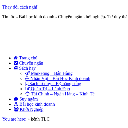
Thay đổi cách nghĩ
Tin tức - Bài học kinh doanh - Chuyện ngắn khởi nghiệp- Tư duy th
Trang chủ
Chuyện ngắn
Sách hay
Marketing – Bán Hàng
Nhân Vật – Bài Học Kinh doanh
Sách tư duy – Kỹ năng sống
Quản Trị – Lãnh Đạo
Tài Chính – Ngân Hàng – Kinh Tế
Suy ngẫm
Bài học kinh doanh
Khởi Nghiệp
You are here:
»
kênh TLC