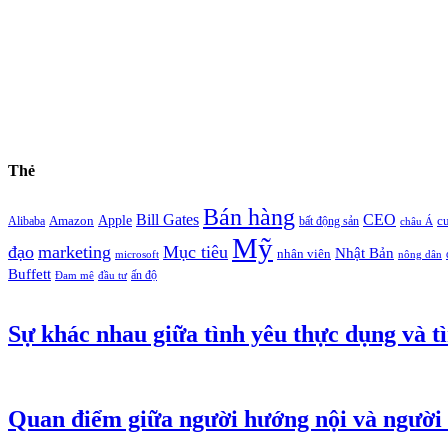
Thẻ
Bán hàng
Bill Gates
CEO
Apple
Amazon
c
Alibaba
bất động sản
châu Á
Mỹ
đạo
marketing
Mục tiêu
Nhật Bản
nhân viên
microsoft
nông dân
Buffett
ấn độ
Đam mê
đầu tư
Sự khác nhau giữa tình yêu thực dụng và tì
Quan điểm giữa người hướng nội và người 