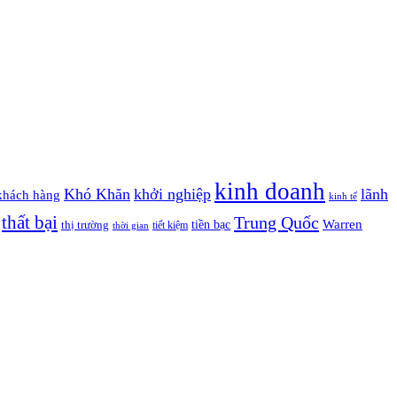
kinh doanh
Khó Khăn
khởi nghiệp
lãnh
khách hàng
kinh tế
thất bại
Trung Quốc
Warren
tiền bạc
thị trường
tiết kiệm
thời gian